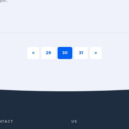
ier.
«
29
30
31
»
NTACT
US