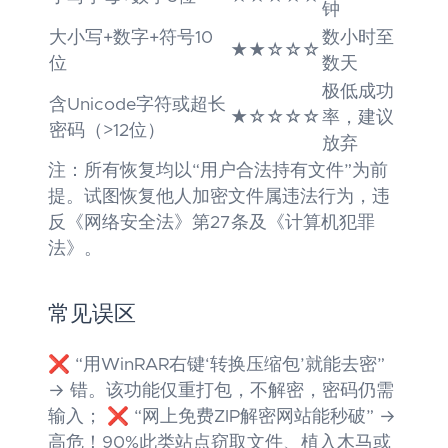
钟
大小写+数字+符号10
数小时至
★★☆☆☆
位
数天
极低成功
含Unicode字符或超长
★☆☆☆☆
率，建议
密码（>12位）
放弃
注：所有恢复均以“用户合法持有文件”为前
提。试图恢复他人加密文件属违法行为，违
反《网络安全法》第27条及《计算机犯罪
法》。
常见误区
❌ “用WinRAR右键‘转换压缩包’就能去密”
→ 错。该功能仅重打包，不解密，密码仍需
输入； ❌ “网上免费ZIP解密网站能秒破” →
高危！90%此类站点窃取文件、植入木马或