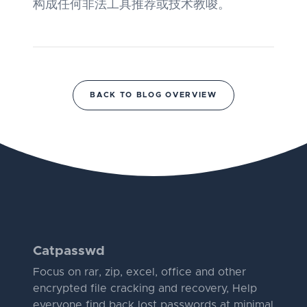
构成任何非法工具推荐或技术教唆。
BACK TO BLOG OVERVIEW
Catpasswd
Focus on rar, zip, excel, office and other
encrypted file cracking and recovery, Help
everyone find back lost passwords at minimal