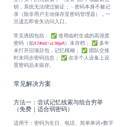
钥，系统无法绕过验证； - 密码本身不被记
录（除非用户主动保存至密码管理器），一
旦遗忘即丧失访问入口。
常见诱因包括： ✅ 使用临时生成的高强度
密码（如
X7#mQ!vL9@pR
）未存档； ✅ 多年
未打开旧项目包，记忆模糊； ✅ 团队交接
时未同步密码信息； ✅ 在非个人设备上设
置密码后未留存。
常见解决方案
方法一：尝试记忆线索与组合穷举
（免费｜适合弱密码）
适用于：密码为生日、电话、简单单词+数字