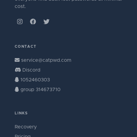
cost.
CONTACT
service@catpwd.com
Discord
1052460303
group 314673710
LINKS
Recovery
Pricing