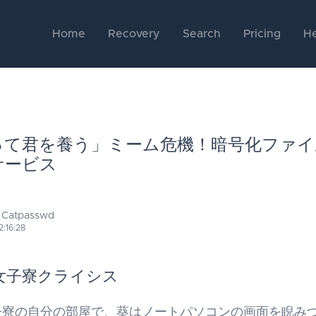
Home
Recovery
Search
Pricing
He
って君を養う」ミーム危機！暗号化ファイ
サービス
 Catpasswd
2:16:28
女子寮クライシス
子寮の自分の部屋で、葵はノートパソコンの画面を睨み