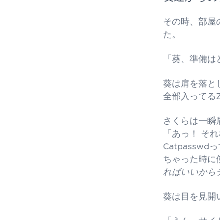
その時、部屋
た。
「葵、準備は
葵は肩を落と
全部入ってる
さくらは一瞬
「あっ！ そ
Catpass
ちゃった時に
ればいいから
葵は目を見開