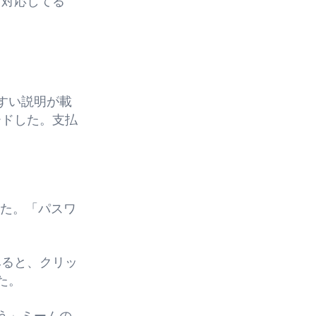
も対応してる
すい説明が載
ードした。支払
来た。「パスワ
みると、クリッ
た。