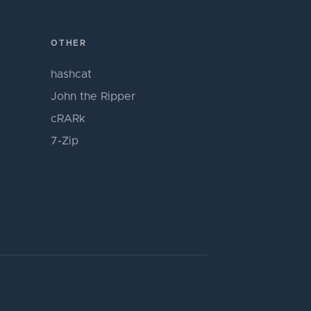
OTHER
hashcat
John the Ripper
cRARk
7-Zip