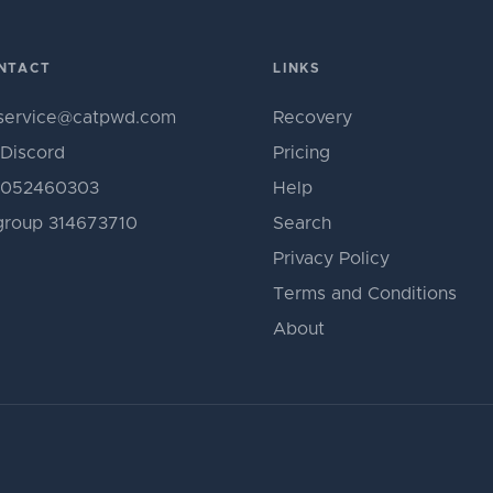
NTACT
LINKS
service@catpwd.com
Recovery
Discord
Pricing
052460303
Help
roup 314673710
Search
Privacy Policy
Terms and Conditions
About