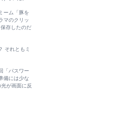
ミーム「豚を
ラマのクリッ
て保存したのだ
？ それともミ
回「パスワー
準備には少な
の光が画面に反