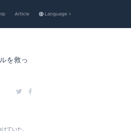
lp
Article
Language
ルを救っ
つけていた。