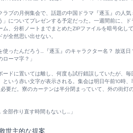
クラブの月例集会で、話題の中国ドラマ『逐玉』の人気
う」についてプレゼンする予定だった。一週間前に、ド
ーム、分析ノートまでまとめたZIPファイルを暗号化し
ドが全然思い出せない。
を使ったんだろう…『逐玉』のキャラクター名？ 放送日
のローマ字？」
ボードに置いては離し、何度も試行錯誤していたが、毎
」という赤い文字が表示される。集会は明日午前10時、
は必要だ。寮のカーテンは半分閉まっていて、外の街灯
… 全部作り直す時間もないし…」
救世主的な提案