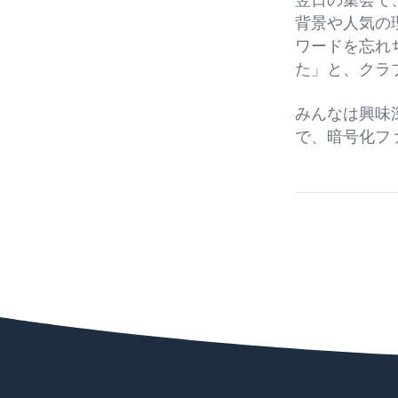
翌日の集会で
背景や人気の
ワードを忘れち
た」と、クラ
みんなは興味
で、暗号化フ