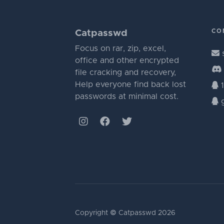
CO
Catpasswd
Focus on rar, zip, excel,
office and other encrypted
file cracking and recovery,
Help everyone find back lost
1
passwords at minimal cost.
g
Copyright © Catpasswd 2026