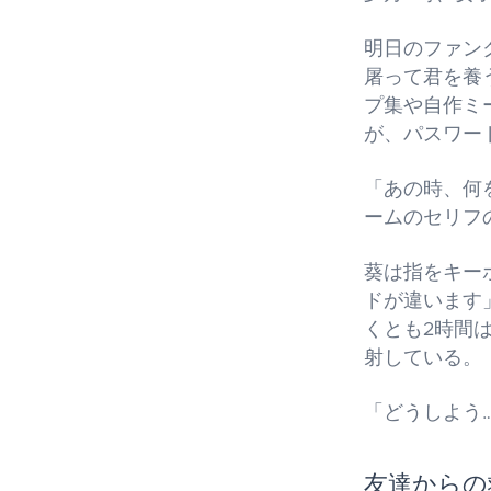
明日のファン
屠って君を養
プ集や自作ミ
が、パスワー
「あの時、何
ームのセリフ
葵は指をキー
ドが違います
くとも2時間
射している。
「どうしよう
友達からの