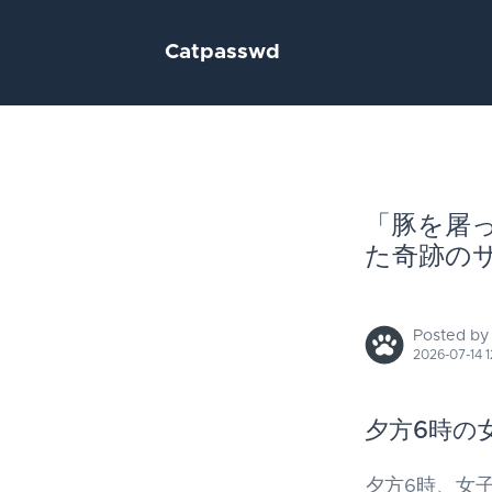
Catpasswd
「豚を屠
た奇跡の
Posted by
2026-07-14 1
夕方6時の
夕方6時、女