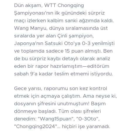
Dün akşam, WTT Chongqing
Şampiyonası'nın ilk günündeki sürpriz
maçı izlerken kalbim sanki ağzımda kaldı.
Wang Manyu, dünya sıralamasında üst
sıralarda yer alan Çinli şampiyon,
Japonya'nın Satsuki Oto'ya 0-3 yenilmişti
ve toplamda sadece 15 puan almıştı. Ben
de bu sürpriz kaybı detaylı olarak analiz
eden bir rapor hazırlamıştım—editörüm
sabah 9'a kadar teslim etmemi istiyordu.
Gece yarısı, raporumu son kez kontrol
etmek için açmaya çalıştım. Ama neyse ki,
dosyanın şifresini unutmuştum! Başım
dönmeye başladı. Tüm olası şifreleri
denedim: "Wang15puan", "0-3Oto",
"Chongqing2024"… hiçbiri işe yaramadı.