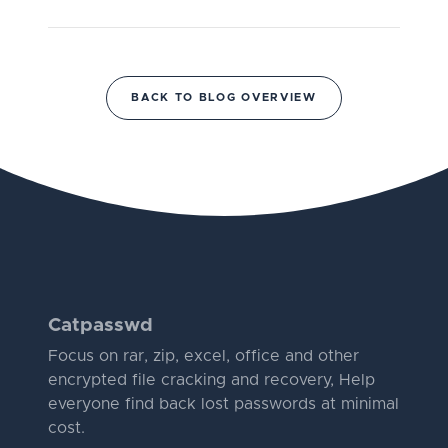
BACK TO BLOG OVERVIEW
Catpasswd
Focus on rar, zip, excel, office and other
encrypted file cracking and recovery, Help
everyone find back lost passwords at minimal
cost.