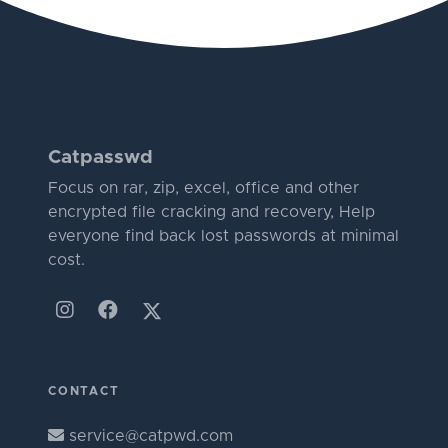
Catpasswd
Focus on rar, zip, excel, office and other
encrypted file cracking and recovery, Help
everyone find back lost passwords at minimal
cost.
CONTACT
service@catpwd.com