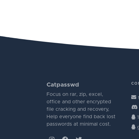
CO
Catpasswd
Focus on rar, zip, excel,
office and other encrypted
file cracking and recovery,
Help everyone find back lost
1
passwords at minimal cost.
g