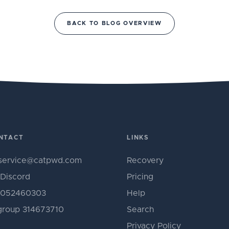
BACK TO BLOG OVERVIEW
NTACT
LINKS
service@catpwd.com
Recovery
Discord
Pricing
052460303
Help
roup 314673710
Search
Privacy Policy