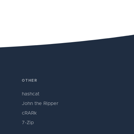
OTHER
hashcat
John the Ripper
cRARk
7-Zip