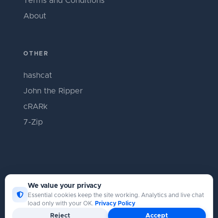
Terms and Conditions
About
OTHER
hashcat
John the Ripper
cRARk
7-Zip
We value your privacy
Essential cookies keep the site working. Analytics and live chat
load only with your OK.
Privacy Policy
Copyright © Catpasswd 2026
Reject
Accept