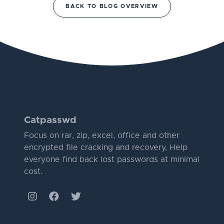
BACK TO BLOG OVERVIEW
Catpasswd
Focus on rar, zip, excel, office and other
encrypted file cracking and recovery, Help
everyone find back lost passwords at minimal
cost.