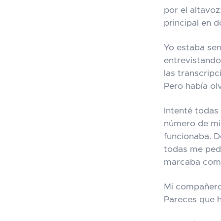
por el altavoz
principal en 
Yo estaba sen
entrevistando
las transcrip
Pero había ol
Intenté todas
número de mi 
funcionaba. D
todas me pedí
marcaba como
Mi compañero 
Pareces que h