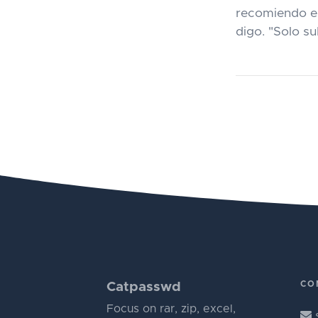
recomiendo es
digo. "Solo su
CO
Catpasswd
Focus on rar, zip, excel,