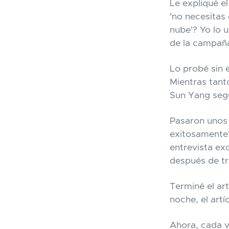
Le expliqué e
'no necesitas
nube'
? Yo lo 
de la campaña
Lo probé sin e
Mientras tant
Sun Yang segu
Pasaron unos 
exitosamente".
entrevista ex
después de tr
Terminé el ar
noche, el art
Ahora, cada v