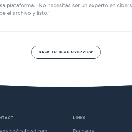
a plataforma. "No necesitas ser un experto en cibers
be el archivo y listo."
BACK TO BLOG OVERVIEW
NTACT
LINKS
service@catpwd.com
Recovery