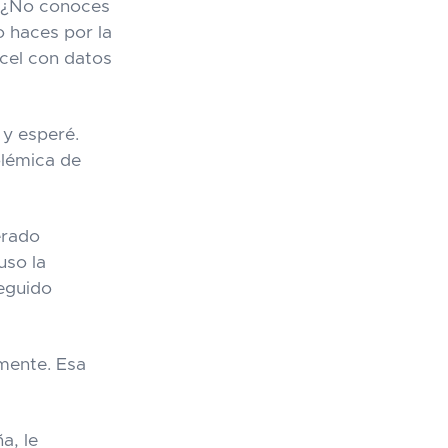
. "¿No conoces
o haces por la
cel con datos
 y esperé.
olémica de
erado
uso la
eguido
amente. Esa
a, le