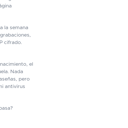
página
da la semana
 grabaciones,
P cifrado.
nacimiento, el
uela. Nada
aseñas, pero
i antivirus
 pasa?