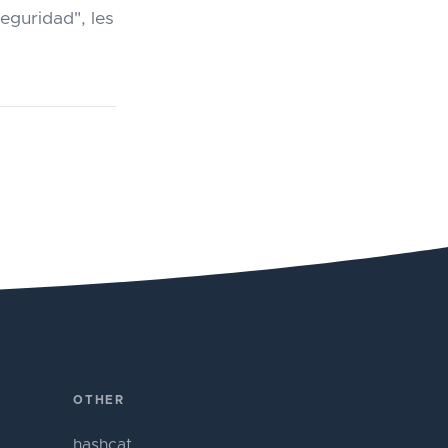
eguridad", les
OTHER
hashcat