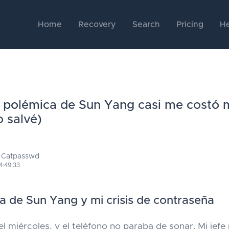
Home
Recovery
Search
Pricing
He
 polémica de Sun Yang casi me costó m
o salvé)
 Catpasswd
4:49:33
a de Sun Yang y mi crisis de contraseña
el miércoles, y el teléfono no paraba de sonar. Mi jefe