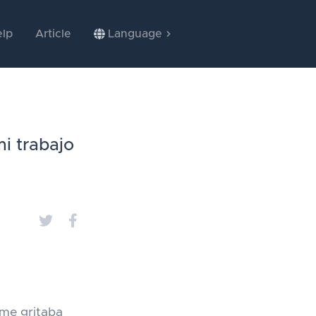
lp
Article
Language
i trabajo
 me gritaba