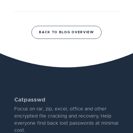
BACK TO BLOG OVERVIEW
Catpasswd
Focus on rar, zip, excel, office and other
encrypted file cracking and recovery, Help
everyone find back lost passwords at minimal
cost.