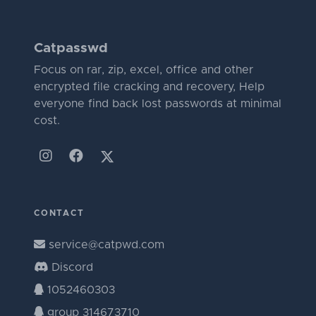
Catpasswd
Focus on rar, zip, excel, office and other
encrypted file cracking and recovery, Help
everyone find back lost passwords at minimal
cost.
CONTACT
service@catpwd.com
Discord
1052460303
group 314673710