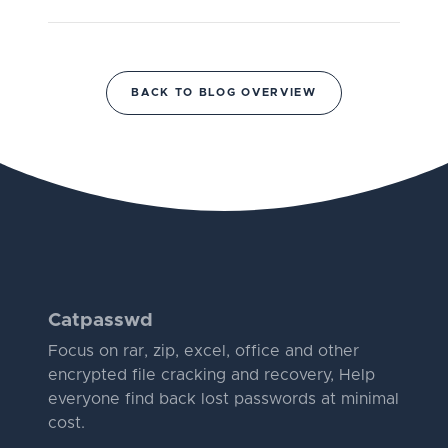
BACK TO BLOG OVERVIEW
Catpasswd
Focus on rar, zip, excel, office and other
encrypted file cracking and recovery, Help
everyone find back lost passwords at minimal
cost.