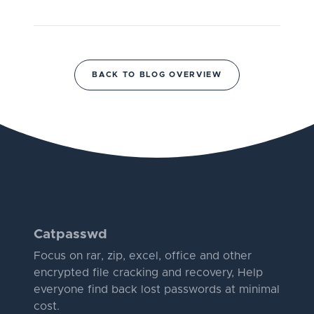
BACK TO BLOG OVERVIEW
Catpasswd
Focus on rar, zip, excel, office and other
encrypted file cracking and recovery, Help
everyone find back lost passwords at minimal
cost.