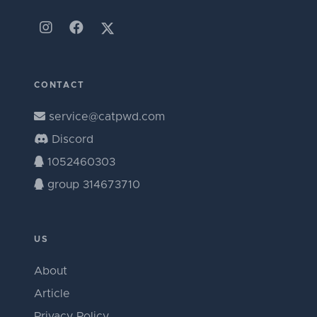
CONTACT
service@catpwd.com
Discord
1052460303
group 314673710
US
About
Article
Privacy Policy