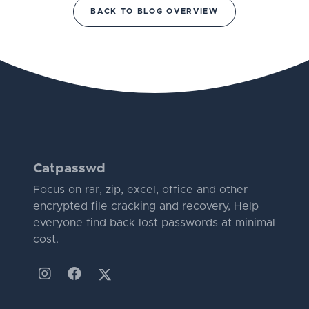
BACK TO BLOG OVERVIEW
Catpasswd
Focus on rar, zip, excel, office and other
encrypted file cracking and recovery, Help
everyone find back lost passwords at minimal
cost.