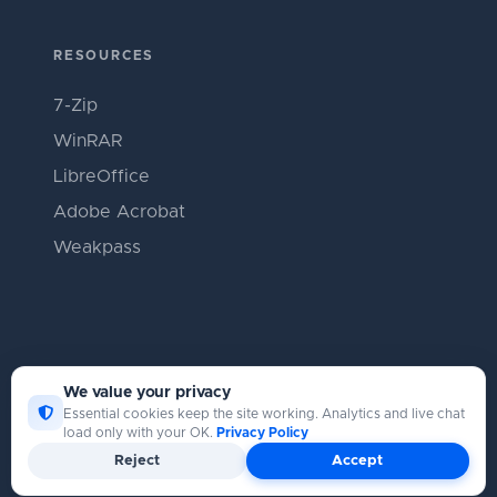
RESOURCES
7-Zip
WinRAR
LibreOffice
Adobe Acrobat
Weakpass
We value your privacy
Essential cookies keep the site working. Analytics and live chat
load only with your OK.
Privacy Policy
Copyright © Catpasswd 2026
Reject
Accept