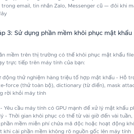
 trong email, tin nhắn Zalo, Messenger cũ — đôi khi 
đây
p 3: Sử dụng phần mềm khôi phục mật khẩu c
n mềm trên thị trường có thể khôi phục mật khẩu fil
y trực tiếp trên máy tính của bạn:
 động thử nghiệm hàng triệu tổ hợp mật khẩu - Hỗ trợ
te-force (thử toàn bộ), dictionary (từ điển), mask att
g rời khỏi máy tính
- Yêu cầu máy tính có GPU mạnh để xử lý mật khẩu p
lý - Thời gian khôi phục có thể từ vài giờ đến vài tuần,
u phần mềm miễn phí chứa mã độc hoặc hoạt động khô
t khi cài phần mềm không rõ nguồn gốc lên máy tính