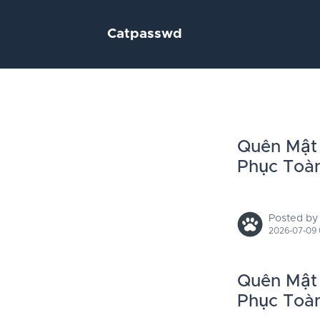
Catpasswd
Quên Mật
Phục Toà
Posted by
2026-07-09 0
Quên Mật
Phục Toà