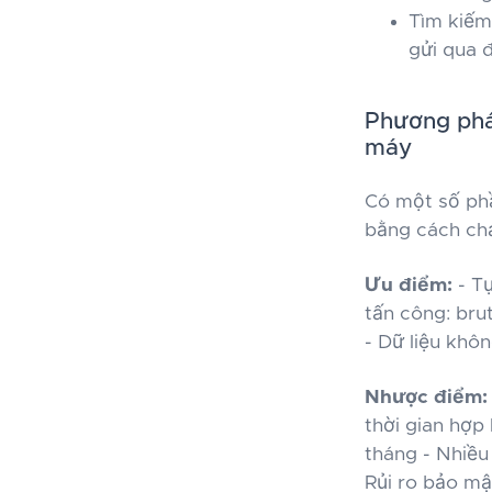
Tìm kiếm
gửi qua 
Phương phá
máy
Có một số phầ
bằng cách chạ
Ưu điểm:
- Tự
tấn công: bru
- Dữ liệu khôn
Nhược điểm:
thời gian hợp 
tháng - Nhiề
Rủi ro bảo mậ