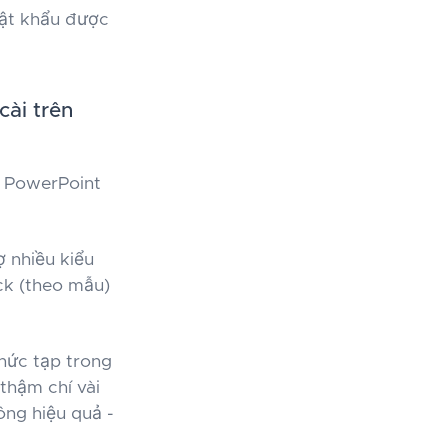
mật khẩu được
ài trên
e PowerPoint
 nhiều kiểu
ack (theo mẫu)
hức tạp trong
 thậm chí vài
ng hiệu quả -