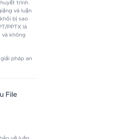
huyết trình
iảng và luận
khỏi bị sao
PPT/PPTX là
ài và không
 giải pháp an
 File
 bảo vệ luận