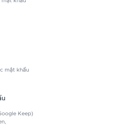
c mật khẩu
ác mật khẩu
ẩu
 Google Keep)
en,