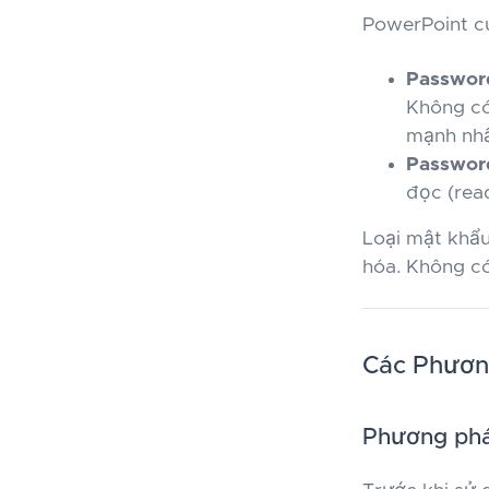
PowerPoint cu
Password
Không có
mạnh nhấ
Password
đọc (rea
Loại mật khẩu
hóa. Không có
Các Phươn
Phương phá