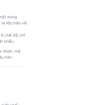
nội dung.
 là lớp bảo vệ
 ở chế độ chỉ
t khẩu.
ile được mã
u tiên.