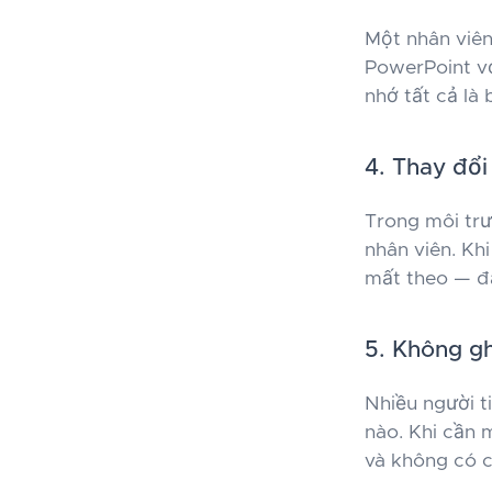
Một nhân viên
PowerPoint vớ
nhớ tất cả là
4. Thay đổi
Trong môi trư
nhân viên. Kh
mất theo — đặ
5. Không gh
Nhiều người t
nào. Khi cần 
và không có c