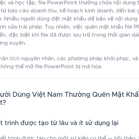
ệc và học tập, file PowerPoint thường chứa nội dung t
từ báo cáo doanh thu, kế hoạch kinh doanh, đến bài g
p. Nhiều người dùng đặt mật khẩu để bảo vệ nội dung 
nh sửa trái phép. Tuy nhiên, việc quên mật khẩu file 
n, đặc biệt khi file đã được lưu trữ trong thời gian d
ng xuyên.
phân tích nguyên nhân, các phương pháp khôi phục, và
không thể mở file PowerPoint bị mã hóa.
gười Dùng Việt Nam Thường Quên Mật Khẩu
t?
ết trình được tạo từ lâu và ít sử dụng lại
yết trình được tạo cho một sự kiện cụ thể — hội thảo,