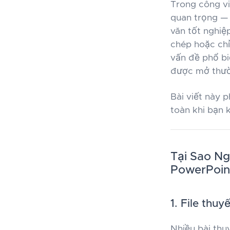
Trong công vi
quan trọng — 
văn tốt nghiệ
chép hoặc chỉ
vấn đề phổ biế
được mở thườ
Bài viết này 
toàn khi bạn 
Tại Sao N
PowerPoin
1. File thuy
Nhiều bài thu