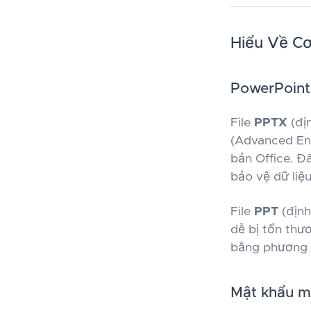
Hiểu Về Cơ
PowerPoint
File
PPTX
(đị
(Advanced Enc
bản Office. Đ
bảo vệ dữ liệ
File
PPT
(định
dễ bị tổn th
bằng phương 
Mật khẩu mở