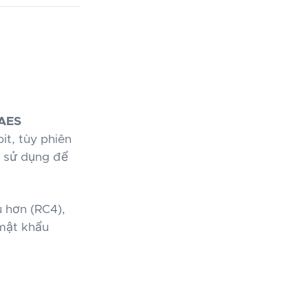
AES
it, tùy phiên
c sử dụng để
 hơn (RC4),
mật khẩu