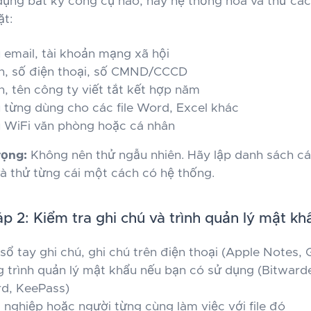
dụng bất kỳ công cụ nào, hãy hệ thống hóa và thử cá
ặt:
 email, tài khoản mạng xã hội
h, số điện thoại, số CMND/CCCD
n, tên công ty viết tắt kết hợp năm
 từng dùng cho các file Word, Excel khác
 WiFi văn phòng hoặc cá nhân
rọng:
Không nên thử ngẫu nhiên. Hãy lập danh sách c
à thử từng cái một cách có hệ thống.
 2: Kiểm tra ghi chú và trình quản lý mật kh
sổ tay ghi chú, ghi chú trên điện thoại (Apple Notes,
g trình quản lý mật khẩu nếu bạn có sử dụng (Bitward
d, KeePass)
 nghiệp hoặc người từng cùng làm việc với file đó