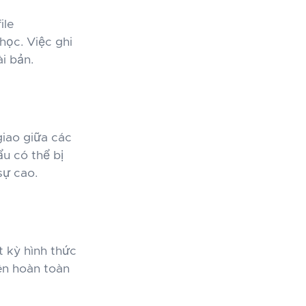
ile
học. Việc ghi
i bản.
giao giữa các
ẩu có thể bị
sự cao.
t kỳ hình thức
uên hoàn toàn