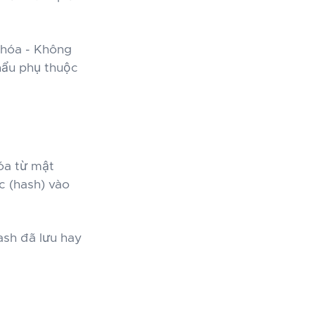
 hóa - Không
hẩu phụ thuộc
hóa từ mật
c (hash) vào
ash đã lưu hay