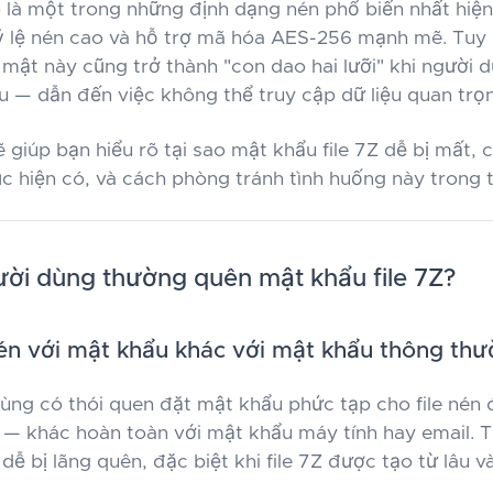
p) là một trong những định dạng nén phổ biến nhất hiệ
 lệ nén cao và hỗ trợ mã hóa AES-256 mạnh mẽ. Tuy 
mật này cũng trở thành "con dao hai lưỡi" khi người d
 — dẫn đến việc không thể truy cập dữ liệu quan trọ
ẽ giúp bạn hiểu rõ tại sao mật khẩu file 7Z dễ bị mất,
c hiện có, và cách phòng tránh tình huống này trong t
ười dùng thường quên mật khẩu file 7Z?
 nén với mật khẩu khác với mật khẩu thông th
ùng có thói quen đặt mật khẩu phức tạp cho file nén
 — khác hoàn toàn với mật khẩu máy tính hay email. T
ễ bị lãng quên, đặc biệt khi file 7Z được tạo từ lâu và 