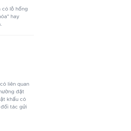
 có lỗ hổng
hóa" hay
.
có liên quan
thường đặt
Mật khẩu có
 đối tác gửi