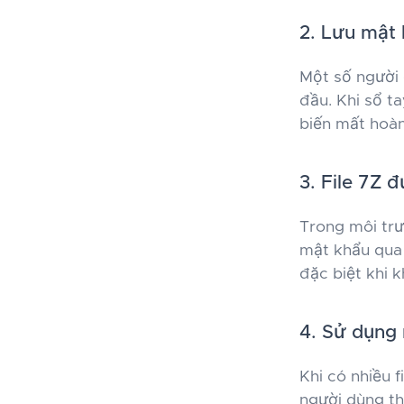
2. Lưu mật 
Một số người g
đầu. Khi sổ ta
biến mất hoàn
3. File 7Z 
Trong môi trư
mật khẩu qua e
đặc biệt khi 
4. Sử dụng 
Khi có nhiều f
người dùng th