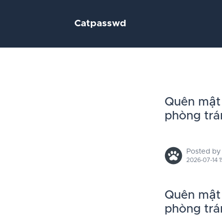
Catpasswd
Quên mật 
phòng trá
Posted by
2026-07-14 1
Quên mật 
phòng trá