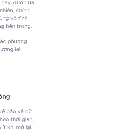
n nay, được ưa
nhiên, chính
ùng vô tình
ng bên trong.
 các phương
ương lai.
ường
 để bảo vệ dữ
heo thời gian,
ít khi mở lại.