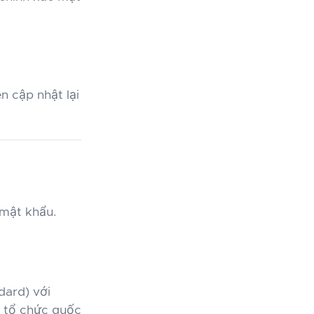
n cập nhật lại
 mật khẩu.
dard) với
u tổ chức quốc