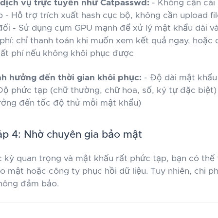
dịch vụ trực tuyến như Catpasswd:
- Không cần cài
- Hỗ trợ trích xuất hash cục bộ, không cần upload fi
ối - Sử dụng cụm GPU mạnh để xử lý mật khẩu dài và
phí: chỉ thanh toán khi muốn xem kết quả ngay, hoặc 
ất phí nếu không khôi phục được
nh hưởng đến thời gian khôi phục:
- Độ dài mật khẩu
Độ phức tạp (chữ thường, chữ hoa, số, ký tự đặc biệt)
hưởng đến tốc độ thử mỗi mật khẩu)
p 4: Nhờ chuyên gia bảo mật
ực kỳ quan trọng và mật khẩu rất phức tạp, bạn có thể
o mật hoặc công ty phục hồi dữ liệu. Tuy nhiên, chi p
không đảm bảo.