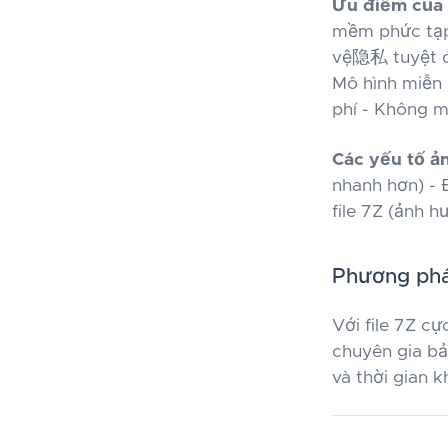
Ưu điểm của 
mềm phức tạp 
vệ隐私 tuyệt đ
Mô hình miễn 
phí - Không m
Các yếu tố ả
nhanh hơn) - 
file 7Z (ảnh 
Phương phá
Với file 7Z c
chuyên gia bả
và thời gian 