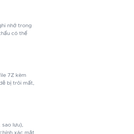
ghi nhớ trong
 khẩu có thể
file 7Z kèm
ễ bị trôi mất,
 sao lưu),
 chính xác mật