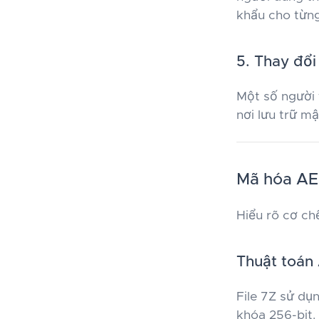
khẩu cho từng
5. Thay đổ
Một số người 
nơi lưu trữ m
Mã hóa AES
Hiểu rõ cơ ch
Thuật toán
File 7Z sử dụ
khóa 256-bit.