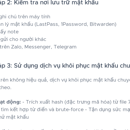
 2: Kiểm tra nơi lưu trữ mật khẩu
 ghi chú trên máy tính
ản lý mật khẩu (LastPass, 1Password, Bitwarden)
iấy note
 gửi cho người khác
 trên Zalo, Messenger, Telegram
p 3: Sử dụng dịch vụ khôi phục mật khẩu ch
trên không hiệu quả, dịch vụ khôi phục mật khẩu chuy
theo.
ạt động:
- Trích xuất hash (đặc trưng mã hóa) từ file
 tìm kết hợp từ điển và brute-force - Tận dụng sức 
thử mật khẩu