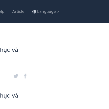
lp
Article
Language
phục và
phục và