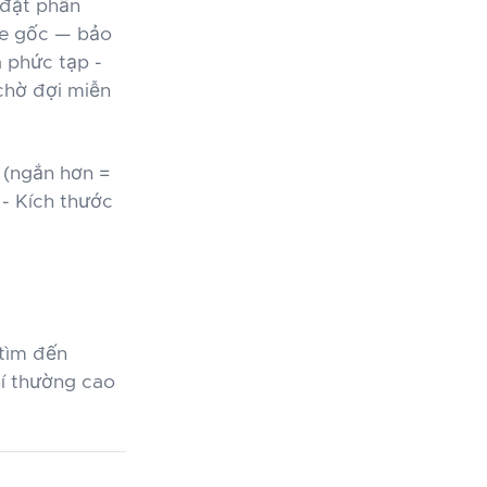
 đặt phần
le gốc — bảo
 phức tạp -
chờ đợi miễn
 (ngắn hơn =
 - Kích thước
 tìm đến
hí thường cao