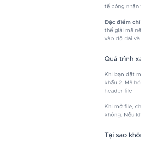
tế công nhận 
Đặc điểm chí
thể giải mã n
vào độ dài và
Quá trình x
Khi bạn đặt m
khẩu 2. Mã hó
header file
Khi mở file, 
không. Nếu kh
Tại sao kh