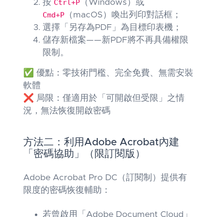
按
Ctrl+P
（Windows）或
Cmd+P
（macOS）喚出列印對話框；
選擇「另存為PDF」為目標印表機；
儲存新檔案——新PDF將不再具備權限
限制。
✅ 優點：零技術門檻、完全免費、無需安裝
軟體
❌ 局限：僅適用於「可開啟但受限」之情
況，無法恢復開啟密碼
方法二：利用Adobe Acrobat內建
「密碼協助」（限訂閱版）
Adobe Acrobat Pro DC（訂閱制）提供有
限度的密碼恢復輔助：
若曾啟用「Adobe Document Cloud」