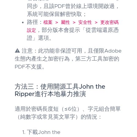
同步，且該PDF曾於線上環境開啟過，
系統可能保留解密快取；
路徑：
檔案 > 屬性 > 安全性 > 更改密碼
設定
，部分版本會提示「從雲端還原憑
證」選項。
⚠️ 注意：此功能非保證可用，且僅限Adobe
生態內產生之加密行為，第三方工具加密的
PDF不支援。
方法三：使用開源工具John the
Ripper進行本地暴力推演
適用於密碼長度短（≤6位）、字元組合簡單
（純數字或常見英文單字）的情況：
下載John the