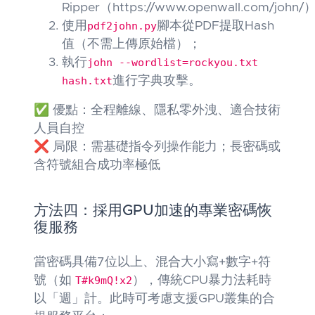
Ripper（https://www.openwall.com/john
使用
pdf2john.py
腳本從PDF提取Hash
值（不需上傳原始檔）；
執行
john --wordlist=rockyou.txt
hash.txt
進行字典攻擊。
✅ 優點：全程離線、隱私零外洩、適合技術
人員自控
❌ 局限：需基礎指令列操作能力；長密碼或
含符號組合成功率極低
方法四：採用GPU加速的專業密碼恢
復服務
當密碼具備7位以上、混合大小寫+數字+符
號（如
T#k9mQ!x2
），傳統CPU暴力法耗時
以「週」計。此時可考慮支援GPU叢集的合