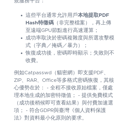
規服務平台：
這些平台通常允許用戶
本地提取PDF
Hash特徵碼
（非完整檔案），再上傳
至遠端GPU節點進行高速運算；
成功率取決於密碼複雜度與所選攻擊模
式（字典／掩碼／暴力）；
恢復成功後，密碼即時顯示；失敗則不
收費。
例如Catpasswd（貓密網）即支援PDF、
ZIP、RAR、Office等多格式密碼恢復，其核
心優勢在於： - 全程不接收原始檔案，僅處
理本地生成的加密特徵值； - 提供免費模式
（成功後稍候即可查看結果）與付費加速選
項； - 符合GDPR與臺灣《個人資料保護
法》對資料最小化原則的要求。