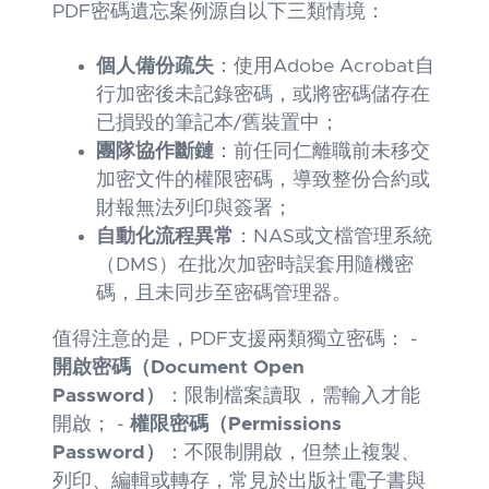
PDF密碼遺忘案例源自以下三類情境：
個人備份疏失
：使用Adobe Acrobat自
行加密後未記錄密碼，或將密碼儲存在
已損毀的筆記本/舊裝置中；
團隊協作斷鏈
：前任同仁離職前未移交
加密文件的權限密碼，導致整份合約或
財報無法列印與簽署；
自動化流程異常
：NAS或文檔管理系統
（DMS）在批次加密時誤套用隨機密
碼，且未同步至密碼管理器。
值得注意的是，PDF支援兩類獨立密碼： -
開啟密碼（Document Open
Password）
：限制檔案讀取，需輸入才能
開啟； -
權限密碼（Permissions
Password）
：不限制開啟，但禁止複製、
列印、編輯或轉存，常見於出版社電子書與