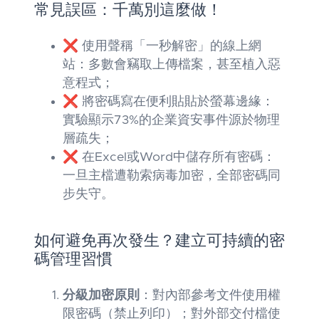
常見誤區：千萬別這麼做！
❌ 使用聲稱「一秒解密」的線上網
站：多數會竊取上傳檔案，甚至植入惡
意程式；
❌ 將密碼寫在便利貼貼於螢幕邊緣：
實驗顯示73%的企業資安事件源於物理
層疏失；
❌ 在Excel或Word中儲存所有密碼：
一旦主檔遭勒索病毒加密，全部密碼同
步失守。
如何避免再次發生？建立可持續的密
碼管理習慣
分級加密原則
：對內部參考文件使用權
限密碼（禁止列印）；對外部交付檔使