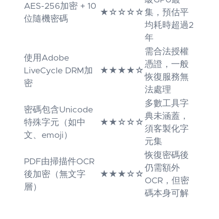
級GPU叢
AES-256加密 + 10
★☆☆☆☆
集，預估平
位隨機密碼
均耗時超過2
年
需合法授權
使用Adobe
憑證，一般
LiveCycle DRM加
★★★★☆
恢復服務無
密
法處理
多數工具字
密碼包含Unicode
典未涵蓋，
特殊字元（如中
★★☆☆☆
須客製化字
文、emoji）
元集
恢復密碼後
PDF由掃描件OCR
仍需額外
後加密（無文字
★★★☆☆
OCR，但密
層）
碼本身可解