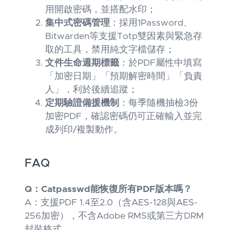
用開啟密碼，並搭配水印；
集中式密碼管理
：採用1Password、
Bitwarden等支援Totp雙因素與緊急存
取的工具，禁用純文字檔儲存；
文件生命週期標籤
：於PDF屬性中填寫
「加密日期」「預期解密時間」「負責
人」，利於後續追蹤；
定期驗證備援機制
：每季隨機抽檢3份
加密PDF，確認密碼仍可正確輸入並完
成列印/複製動作。
FAQ
Q：Catpasswd能恢復所有PDF版本嗎？
A：支援PDF 1.4至2.0（含AES-128與AES-
256加密），不含Adobe RMS或第三方DRM
封裝格式。