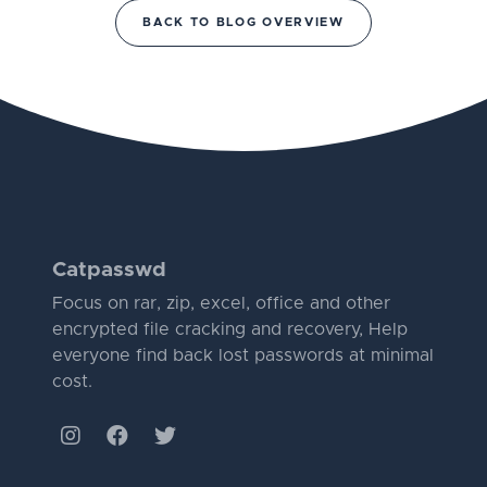
BACK TO BLOG OVERVIEW
Catpasswd
Focus on rar, zip, excel, office and other
encrypted file cracking and recovery, Help
everyone find back lost passwords at minimal
cost.