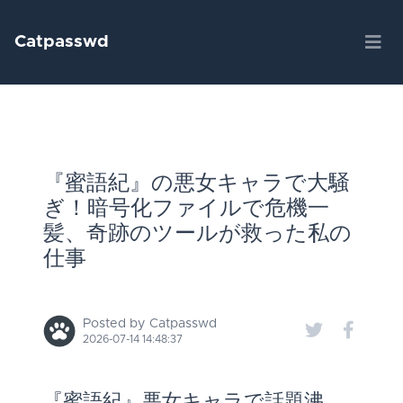
Catpasswd
『蜜語紀』の悪女キャラで大騒
ぎ！暗号化ファイルで危機一
髪、奇跡のツールが救った私の
仕事
Posted by Catpasswd
2026-07-14 14:48:37
『蜜語紀』悪女キャラで話題沸