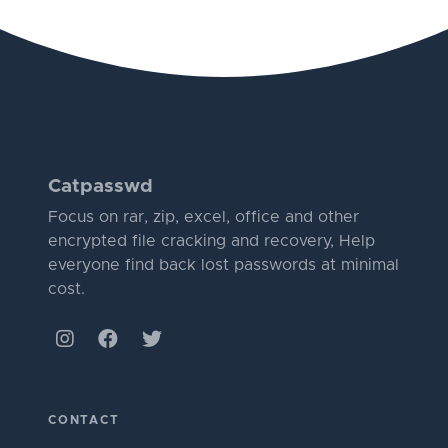
Catpasswd
Focus on rar, zip, excel, office and other
encrypted file cracking and recovery, Help
everyone find back lost passwords at minimal
cost.
CONTACT