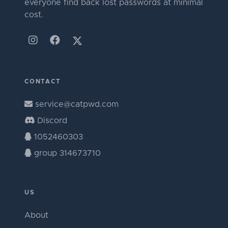
everyone find back lost passwords at minimal
cost.
CONTACT
service@catpwd.com
Discord
1052460303
group 314673710
US
About