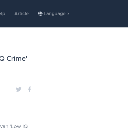
lp
Article
Language
IQ Crime'
 van 'Low IQ