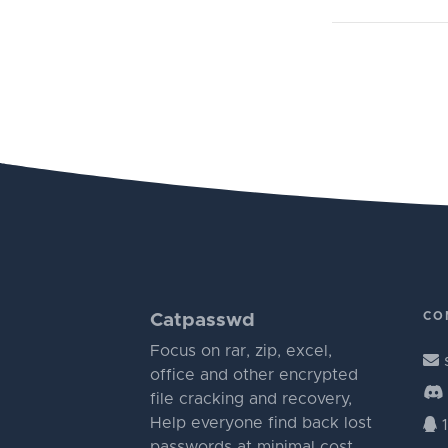
CO
Catpasswd
Focus on rar, zip, excel,
office and other encrypted
file cracking and recovery,
Help everyone find back lost
1
passwords at minimal cost.