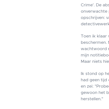
Crime'. De ab
onverwachte p
opschrijven: 
detectivewerk
Toen ik klaar 
beschermen. M
wachtwoord n
mijn notitieb
Maar niets hie
Ik stond op h
had geen tijd 
en zei: "Prob
gewoon het b
herstellen."