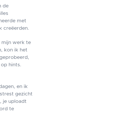
n de
lles
ineerde met
k creëerden.
m mijn werk te
 kon ik het
 geprobeerd,
op hints.
dagen, en ik
strest gezicht
 je uploadt
ord te