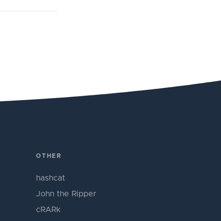
OTHER
hashcat
John the Ripper
cRARk