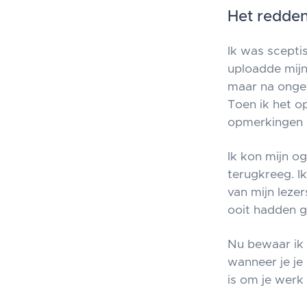
Het redde
Ik was scepti
uploadde mijn
maar na ongev
Toen ik het op
opmerkingen d
Ik kon mijn o
terugkreeg. Ik
van mijn leze
ooit hadden g
Nu bewaar ik a
wanneer je je
is om je werk