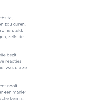
ebsite,
en zou duren,
d hersteld.
en, zelfs de
lle bezit
eve reacties
me' was die ze
eet nooit
er een manier
sche kennis.