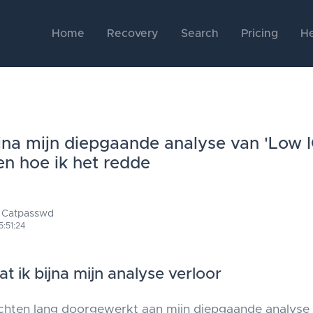
Home
Recovery
Search
Pricing
He
ijna mijn diepgaande analyse van 'Low 
en hoe ik het redde
 Catpasswd
5:51:24
t ik bijna mijn analyse verloor
achten lang doorgewerkt aan mijn diepgaande analyse