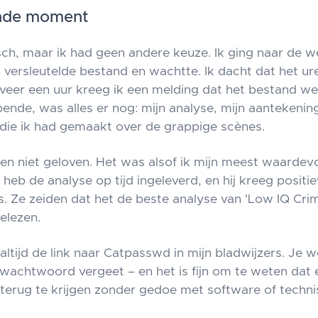
nde moment
sch, maar ik had geen andere keuze. Ik ging naar de w
 versleutelde bestand en wachtte. Ik dacht dat het ur
eer een uur kreeg ik een melding dat het bestand wer
ende, was alles er nog: mijn analyse, mijn aantekening
ie ik had gemaakt over de grappige scènes.
gen niet geloven. Het was alsof ik mijn meest waardevo
 heb de analyse op tijd ingeleverd, en hij kreeg positi
rs. Ze zeiden dat het de beste analyse van 'Low IQ Cri
elezen.
ltijd de link naar Catpasswd in mijn bladwijzers. Je w
 wachtwoord vergeet – en het is fijn om te weten dat 
 terug te krijgen zonder gedoe met software of techni