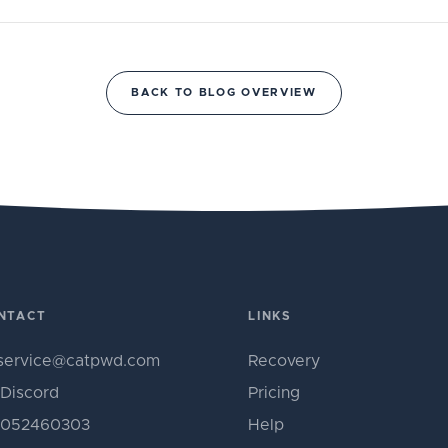
BACK TO BLOG OVERVIEW
NTACT
LINKS
service@catpwd.com
Recovery
Discord
Pricing
052460303
Help