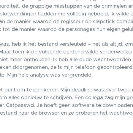
surditeit, de grappige misstappen van de criminelen e
lotwendingen hadden me volledig geboeid. Ik wilde a
van de manier waarop de regisseur de slapstick comb
 tot de manier waarop de personages hun eigen gelu
was, heb ik het bestand versleuteld – net als altijd, o
aar toen ik de volgende ochtend wilde verderwerken,
iet meer onthouden. Ik heb alle oude wachtwoorden
oeken doorgenomen, zelfs mijn telefoon gecontroleerd 
lp. Mijn hele analyse was vergrendeld.
et punt om te panikeren. Mijn deadline was over twee 
om alles opnieuw te schrijven. Een collega zag mijn ge
eer Catpasswd. Je hoeft geen software te downloaden,
estand naar de browser en ze proberen het wachtwo