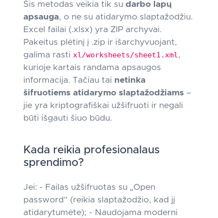
Šis metodas veikia tik su
darbo lapų
apsauga
, o ne su atidarymo slaptažodžiu.
Excel failai (.xlsx) yra ZIP archyvai.
Pakeitus plėtinį į .zip ir išarchyvuojant,
galima rasti
xl/worksheets/sheet1.xml
,
kurioje kartais randama apsaugos
informacija. Tačiau tai
netinka
šifruotiems atidarymo slaptažodžiams
–
jie yra kriptografiškai užšifruoti ir negali
būti išgauti šiuo būdu.
Kada reikia profesionalaus
sprendimo?
Jei: - Failas užšifruotas su „Open
password“ (reikia slaptažodžio, kad jį
atidarytumėte); - Naudojama moderni