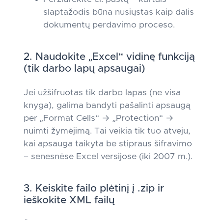
slaptažodis būna nusiųstas kaip dalis
dokumentų perdavimo proceso.
2. Naudokite „Excel“ vidinę funkciją
(tik darbo lapų apsaugai)
Jei užšifruotas tik darbo lapas (ne visa
knyga), galima bandyti pašalinti apsaugą
per „Format Cells“ → „Protection“ →
nuimti žymėjimą. Tai veikia tik tuo atveju,
kai apsauga taikyta be stipraus šifravimo
– senesnėse Excel versijose (iki 2007 m.).
3. Keiskite failo plėtinį į .zip ir
ieškokite XML failų