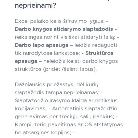
neprieinami?
Excel palaiko kelis šifravimo lygius: -
Darbo knygos atidarymo slaptažodis
–
reikalingas norint visiškai atidaryti failą; -
Darbo lapo apsauga
– leidžia redaguoti
tik nurodytose lankstose; -
Struktūros
apsauga
– neleidžia keisti darbo knygos
struktūros (pridėti/šalinti lapus).
Dažniausios priežastys, dėl kurių
slaptažodis tampa neprieinamas: -
Slaptažodžio įrašymo klaida ar netikslus
kopijavimas; - Automatinis slaptažodžio
generavimas per trečiųjų šalių įrankius; -
Kompiuterio pakeitimas ar OS atstatymas
be atsarginės kopijos; -