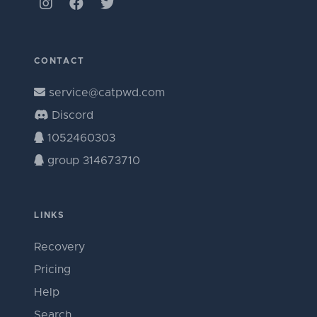
CONTACT
service@catpwd.com
Discord
1052460303
group 314673710
LINKS
Recovery
Pricing
Help
Search