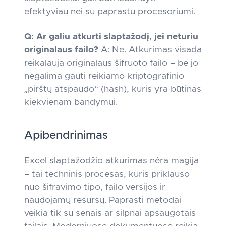
efektyviau nei su paprastu procesoriumi.
Q: Ar galiu atkurti slaptažodį, jei neturiu
originalaus failo?
A: Ne. Atkūrimas visada
reikalauja originalaus šifruoto failo – be jo
negalima gauti reikiamo kriptografinio
„pirštų atspaudo“ (hash), kuris yra būtinas
kiekvienam bandymui.
Apibendrinimas
Excel slaptažodžio atkūrimas nėra magija
– tai techninis procesas, kuris priklauso
nuo šifravimo tipo, failo versijos ir
naudojamų resursų. Paprasti metodai
veikia tik su senais ar silpnai apsaugotais