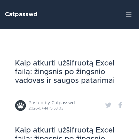
Catpasswd
Kaip atkurti užšifruotą Excel
failą: žingsnis po žingsnio
vadovas ir saugos patarimai
Posted by Catpasswd
2026-07-14 15:53:03
Kaip atkurti užšifruotą Excel