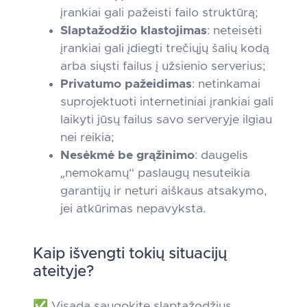
įrankiai gali pažeisti failo struktūrą;
Slaptažodžio klastojimas
: neteisėti
įrankiai gali įdiegti trečiųjų šalių kodą
arba siųsti failus į užsienio serverius;
Privatumo pažeidimas
: netinkamai
suprojektuoti internetiniai įrankiai gali
laikyti jūsų failus savo serveryje ilgiau
nei reikia;
Nesėkmė be grąžinimo
: daugelis
„nemokamų“ paslaugų nesuteikia
garantijų ir neturi aiškaus atsakymo,
jei atkūrimas nepavyksta.
Kaip išvengti tokių situacijų
ateityje?
✅ Visada saugokite slaptažodžius