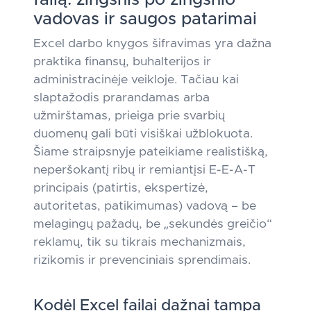
failą: žingsnis po žingsnio
vadovas ir saugos patarimai
Excel darbo knygos šifravimas yra dažna
praktika finansų, buhalterijos ir
administracinėje veikloje. Tačiau kai
slaptažodis prarandamas arba
užmirštamas, prieiga prie svarbių
duomenų gali būti visiškai užblokuota.
Šiame straipsnyje pateikiame realistišką,
neperšokantį ribų ir remiantįsi E-E-A-T
principais (patirtis, ekspertizė,
autoritetas, patikimumas) vadovą – be
melagingų pažadų, be „sekundės greičio“
reklamų, tik su tikrais mechanizmais,
rizikomis ir prevenciniais sprendimais.
Kodėl Excel failai dažnai tampa