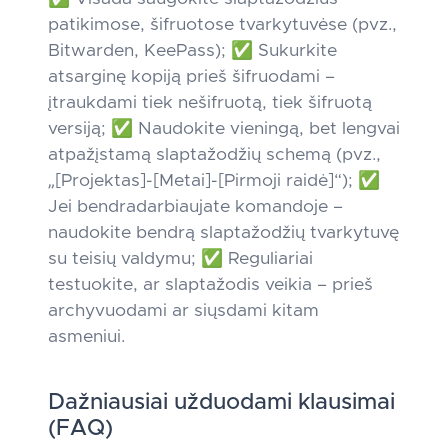
patikimose, šifruotose tvarkytuvėse (pvz.,
Bitwarden, KeePass); ✅ Sukurkite
atsarginę kopiją prieš šifruodami –
įtraukdami tiek nešifruotą, tiek šifruotą
versiją; ✅ Naudokite vieningą, bet lengvai
atpažįstamą slaptažodžių schemą (pvz.,
„[Projektas]-[Metai]-[Pirmoji raidė]“); ✅
Jei bendradarbiaujate komandoje –
naudokite bendrą slaptažodžių tvarkytuvę
su teisių valdymu; ✅ Reguliariai
testuokite, ar slaptažodis veikia – prieš
archyvuodami ar siųsdami kitam
asmeniui.
Dažniausiai užduodami klausimai
(FAQ)