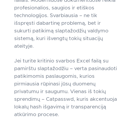
failais. Moderniuose dokumentuose reikia
profesionalios, saugios ir etiškos
technologijos. Svarbiausia – ne tik
išspręsti dabartinę problemą, bet ir
sukurti patikimą slaptažodžių valdymo
sistemą, kuri išvengtų tokių situacijų
ateityje.
Jei turite kritinio svarbos Excel failą su
pamirštu slaptažodžiu – verta pasinaudoti
patikimomis paslaugomis, kurios
pirmiausia rūpinasi jūsų duomenų
privatumu ir saugumu. Vienas iš tokių
sprendimų – Catpasswd, kuris akcentuoja
lokalų hash išgavimą ir transparenciją
atkūrimo procese.