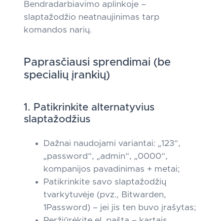
Bendradarbiavimo aplinkoje –
slaptažodžio neatnaujinimas tarp
komandos narių.
Paprasčiausi sprendimai (be
specialių įrankių)
1. Patikrinkite alternatyvius
slaptažodžius
Dažnai naudojami variantai: „123“,
„password“, „admin“, „0000“,
kompanijos pavadinimas + metai;
Patikrinkite savo slaptažodžių
tvarkytuvėje (pvz., Bitwarden,
1Password) – jei jis ten buvo įrašytas;
Peržiūrėkite el. paštą – kartais