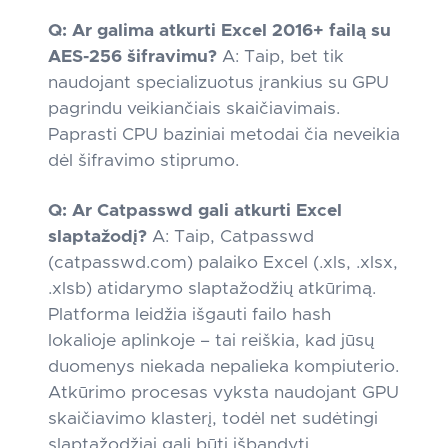
Q: Ar galima atkurti Excel 2016+ failą su
AES-256 šifravimu?
A: Taip, bet tik
naudojant specializuotus įrankius su GPU
pagrindu veikiančiais skaičiavimais.
Paprasti CPU baziniai metodai čia neveikia
dėl šifravimo stiprumo.
Q: Ar Catpasswd gali atkurti Excel
slaptažodį?
A: Taip, Catpasswd
(catpasswd.com) palaiko Excel (.xls, .xlsx,
.xlsb) atidarymo slaptažodžių atkūrimą.
Platforma leidžia išgauti failo hash
lokalioje aplinkoje – tai reiškia, kad jūsų
duomenys niekada nepalieka kompiuterio.
Atkūrimo procesas vyksta naudojant GPU
skaičiavimo klasterį, todėl net sudėtingi
slaptažodžiai gali būti išbandyti