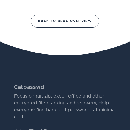
BACK TO BLOG OVERVIEW
Catpasswd
Focus on rar, zip, excel, office and other
encrypted file cracking and recovery, Help
everyone find back lost passwords at minimal
cost.