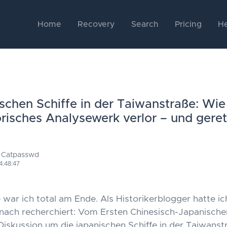
Home
Recovery
Search
Pricing
He
schen Schiffe in der Taiwanstraße: Wie 
orisches Analysewerk verlor – und gere
 Catpasswd
4:48:47
war ich total am Ende. Als Historikerblogger hatte ic
ach recherchiert: Vom Ersten Chinesisch-Japanischen
Diskussion um die japanischen Schiffe in der Taiwanstr