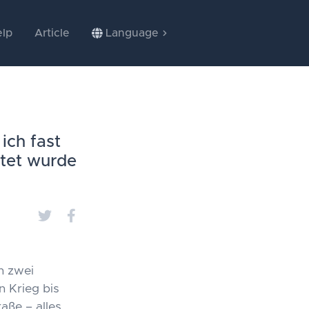
lp
Article
Language
ich fast
ttet wurde
h zwei
 Krieg bis
aße – alles