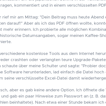
agen, kommentiert und in einem verschlüsselten PDF
 rief mir am Mittag: "Dein Beitrag muss heute Abend o
ten darauf!" Aber als ich das PDF öffnen wollte, konnt
t mehr erinnern. Ich probierte alle möglichen Kombina
 historische Datumsangaben, sogar meinen Kaffee-S
nierte.
 verschiedene kostenlose Tools aus dem Internet heru
weder crashten oder verlangten teure Upgrade-Pakete
h schaute über meine Schulter und sagte: "Probier d
e Software herunterladen, lad einfach die Datei hoch
m seine verschlüsselte Excel-Datei damit wiederherges
isch, aber es gab keine andere Option. Ich öffnete die
und gab ein paar Hinweise zum Passwort an (z. B. da
ahlen beinhaltete). Nach etwa einer Stunde bekam ich 