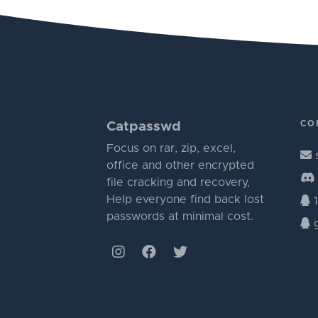
CO
Catpasswd
Focus on rar, zip, excel,
office and other encrypted
file cracking and recovery,
Help everyone find back lost
1
passwords at minimal cost.
g