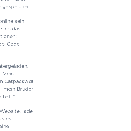
 gespeichert.
nline sein,
e ich das
tionen:
hop-Code –
ntergeladen,
. Mein
och Catpasswd!
 – mein Bruder
tellt."
 Website, lade
ss es
eine