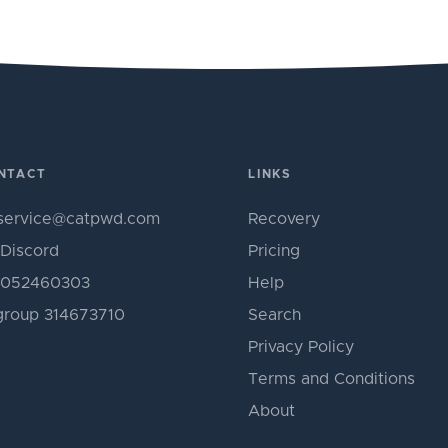
NTACT
LINKS
service@catpwd.com
Recovery
Discord
Pricing
052460303
Help
roup 314673710
Search
Privacy Policy
Terms and Conditions
About