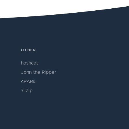
OTHER
hashcat
John the Ripper
cRARk
7-Zip