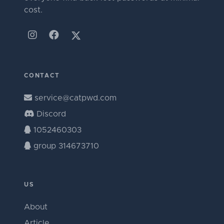
cost.
CONTACT
service@catpwd.com
Discord
1052460303
group 314673710
US
About
Article