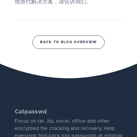
他替代解决方案，请告诉我们。
BACK TO BLOG OVERVIEW
Catpasswd
Focus on rar, zip, excel, office and other
encrypted file cracking and recovery, Help
everyone find back lost passwords at minimal