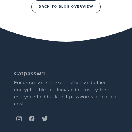
BACK TO BLOG OVERVIEW
Catpasswd
Focus on rar, zip, excel, office and other
encrypted file cracking and recovery, Help
everyone find back lost passwords at minimal
cost.