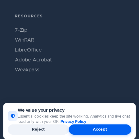
RESOURCES
7-Zip
WinRAR
LibreOffice
Adobe Acrobat
Weakpass
We value your privacy
Essential cookies keep the site working. Analytics and live chat
load only with your OK.
Privacy Policy
Copyright © Catpasswd 2026
Reject
Accept