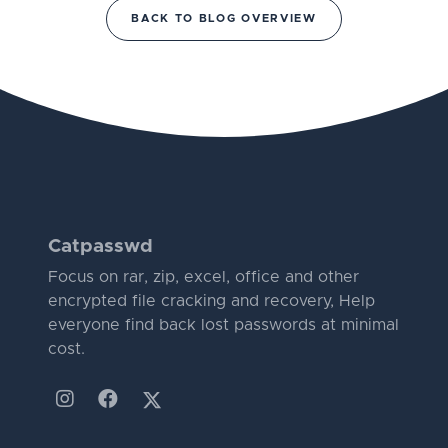
BACK TO BLOG OVERVIEW
Catpasswd
Focus on rar, zip, excel, office and other
encrypted file cracking and recovery, Help
everyone find back lost passwords at minimal
cost.