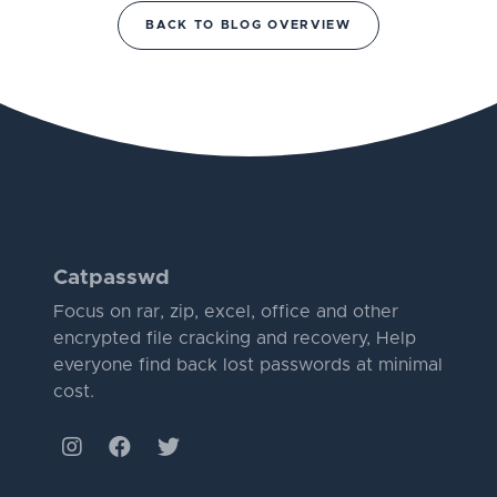
BACK TO BLOG OVERVIEW
Catpasswd
Focus on rar, zip, excel, office and other
encrypted file cracking and recovery, Help
everyone find back lost passwords at minimal
cost.