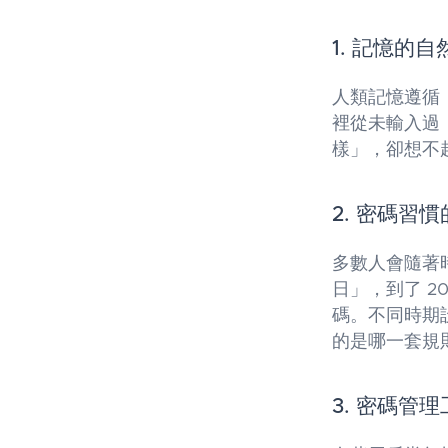
1. 記憶的
人類記憶遵循
裡從未輸入過
樣」，卻想不
2. 密碼習
多數人會隨著時
日」，到了 2
碼。不同時期
的是哪一套規
3. 密碼管