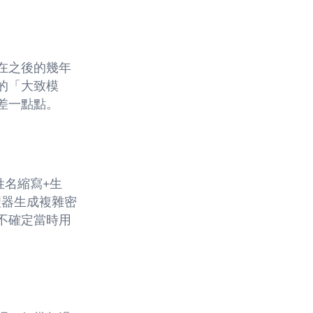
果在之後的幾年
的「大致模
差一點點。
姓名縮寫+生
理器生成複雜密
不確定當時用