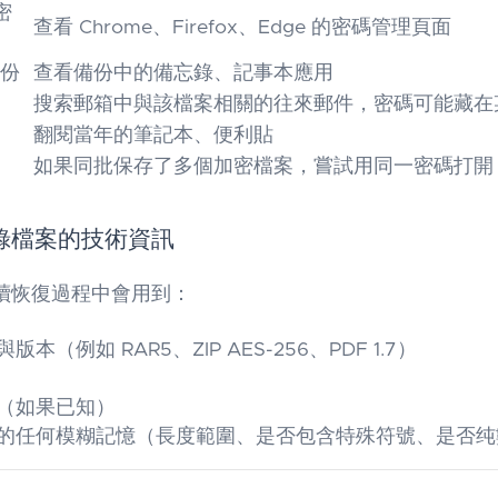
密
查看 Chrome、Firefox、Edge 的密碼管理頁面
備份
查看備份中的備忘錄、記事本應用
搜索郵箱中與該檔案相關的往來郵件，密碼可能藏在
翻閱當年的筆記本、便利貼
如果同批保存了多個加密檔案，嘗試用同一密碼打開
錄檔案的技術資訊
續恢復過程中會用到：
本（例如 RAR5、ZIP AES-256、PDF 1.7）
（如果已知）
的任何模糊記憶（長度範圍、是否包含特殊符號、是否纯