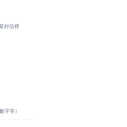
某封信裡
數字等）