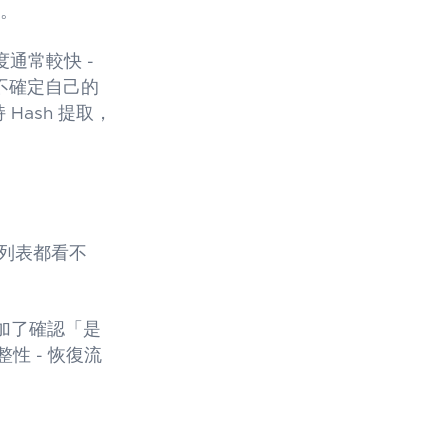
6。
度通常較快 -
果你不確定自己的
 Hash 提取，
件列表都看不
加了確認「是
性 - 恢復流