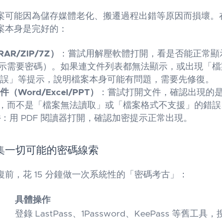
案可能因為儲存媒體老化、搬遷過程出錯等原因而損壞。
案本身是完好的：
AR/ZIP/7Z）
：嘗試用解壓軟體打開，看是否能正常顯
示需要密碼）。如果連文件列表都無法顯示，或出現「檔
 錯誤」等提示，說明檔案本身可能有問題，需要先修復。
 文件（Word/Excel/PPT）
：嘗試打開文件，確認出現的
，而不是「檔案無法讀取」或「檔案格式不支援」的錯誤
件
：用 PDF 閱讀器打開，確認加密提示正常出現。
集一切可能的密碼線索
前，花 15 分鐘做一次系統性的「密碼考古」：
具體操作
登錄 LastPass、1Password、KeePass 等舊