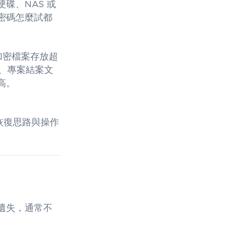
碟、NAS 或
密碼怎麼試都
加密檔案存放超
料、專案結案文
高。
行的恢復思路與操作
遺失，通常不