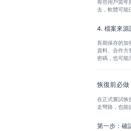
有些用戶當年
去，軟體可能
4. 檔案來
長期保存的加
資料、合作方
密碼，也可能
恢復前必做
在正式嘗試恢
走彎路，也能
第一步：確