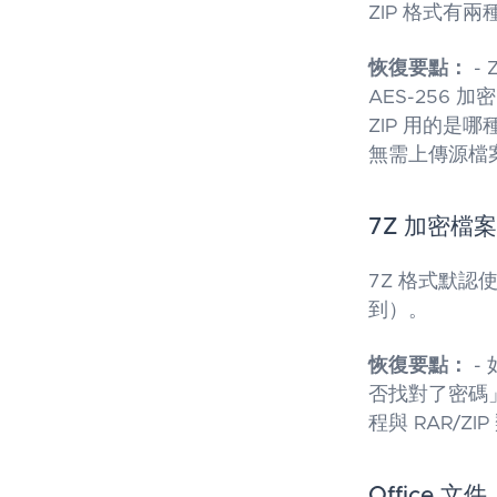
ZIP 格式有兩
恢復要點：
-
AES-256 
ZIP 用的是哪
無需上傳源檔
7Z 加密檔案
7Z 格式默認
到）。
恢復要點：
-
否找對了密碼」
程與 RAR/Z
Office 文件