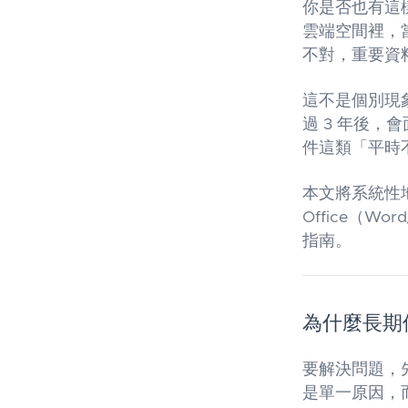
你是否也有這
雲端空間裡，
不對，重要資
這不是個別現
過 3 年後
件這類「平時
本文將系統性地
Office（W
指南。
為什麼長期
要解決問題，
是單一原因，