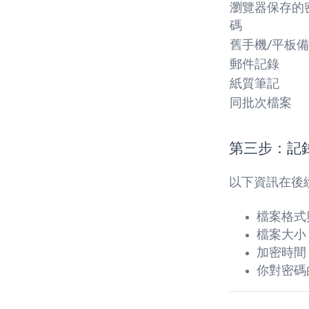
瀏覽器保存的
碼
舊手機/平板
郵件記錄
紙質筆記
同批次檔案
第三步：記
以下資訊在後
檔案格式與版
檔案大小
加密時間
你對密碼