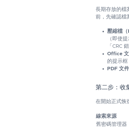
長期存放的檔
前，先確認檔
壓縮檔（R
（即使提
「CRC
Office
的提示框
PDF 文
第二步：收
在開始正式恢復
線索來源
舊密碼管理器