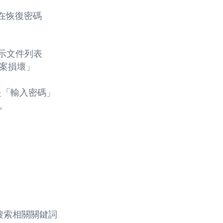
在恢復密碼
示文件列表
案損壞」
是「輸入密碼」
。
工具，搜索相關關鍵詞