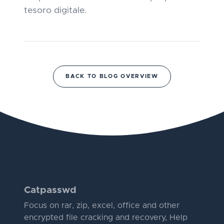
tesoro digitale.
BACK TO BLOG OVERVIEW
Catpasswd
Focus on rar, zip, excel, office and other
encrypted file cracking and recovery, Help