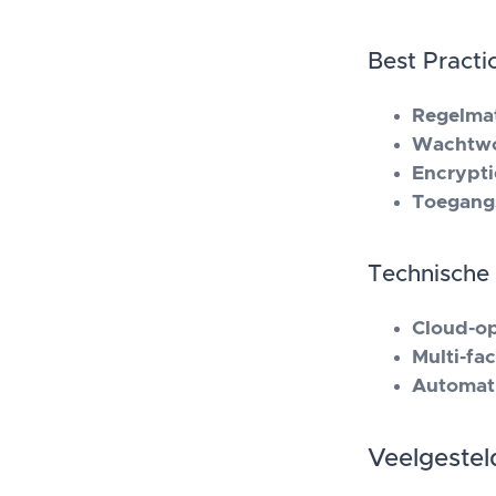
Best Practi
Regelma
Wachtw
Encrypti
Toegang
Technische
Cloud-o
Multi-fa
Automat
Veelgeste