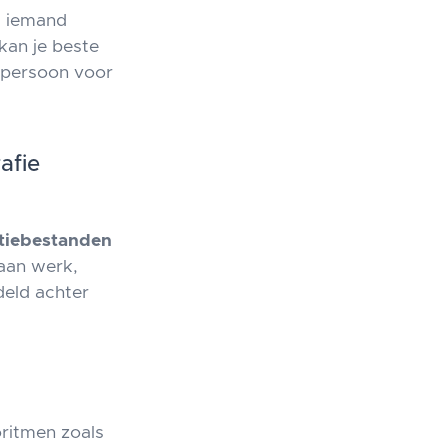
t iemand
 kan je beste
de persoon voor
afie
tiebestanden
 aan werk,
deld achter
ritmen zoals