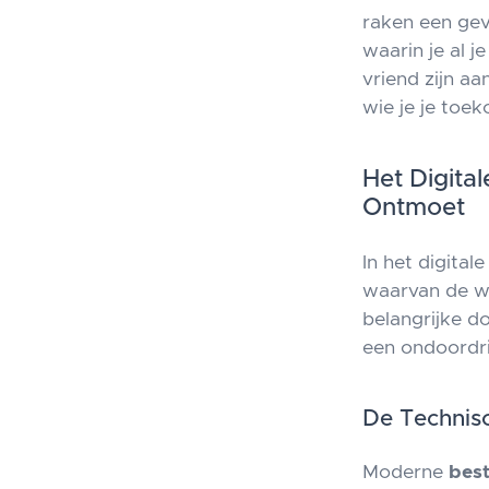
raken een gev
waarin je al j
vriend zijn aa
wie je je toek
Het Digita
Ontmoet
In het digita
waarvan de wa
belangrijke d
een ondoordr
De Technisc
Moderne
bes