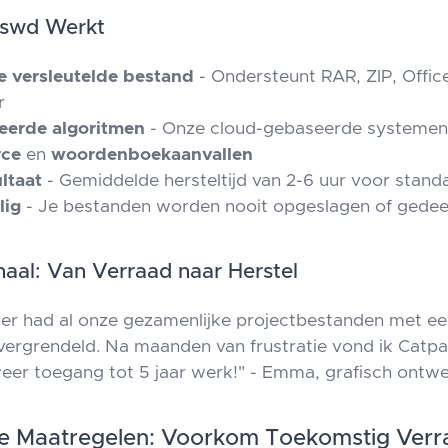
sswd Werkt
e versleutelde bestand
- Ondersteunt RAR, ZIP, Offic
r
eerde algoritmen
- Onze cloud-gebaseerde systemen
rce
en
woordenboekaanvallen
ltaat
- Gemiddelde hersteltijd van 2-6 uur voor stand
lig
- Je bestanden worden nooit opgeslagen of gedee
aal: Van Verraad naar Herstel
ner had al onze gezamenlijke projectbestanden met ee
ergrendeld. Na maanden van frustratie vond ik Catp
weer toegang tot 5 jaar werk!" - Emma, grafisch ontw
ve Maatregelen: Voorkom Toekomstig Verr