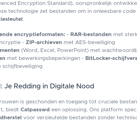
nced Encryption Standard), oorspronkelijk ontwikkel
ze technologie zet bestanden om in onleesbare code
iesleutel
.
ende encryptieformaten:
-
RAR-bestanden
met ster
ncryptie -
ZIP-archieven
met AES-beveiliging
umenten
(Word, Excel, PowerPoint) met wachtwoordbe
en
met bewerkingsbeperkingen -
BitLocker-schijfver
 schijfbeveiliging
 Je Redding in Digitale Nood
rouwen is geschonden en toegang tot cruciale besta
kt, biedt
Catpasswd
een oplossing. Ons platform speci
dherstel
voor versleutelde bestanden zonder technis