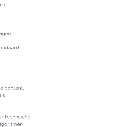
n de
dagen.
tandaard
le content.
als
r technische
algoritmen