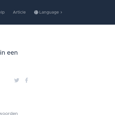
lp
Article
Language
in een
 woorden