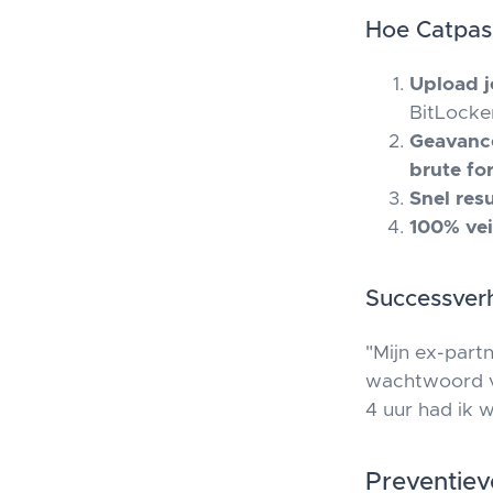
Hoe Catpa
Upload j
BitLocke
Geavanc
brute fo
Snel resu
100% vei
Successverh
"Mijn ex-part
wachtwoord v
4 uur had ik 
Preventie