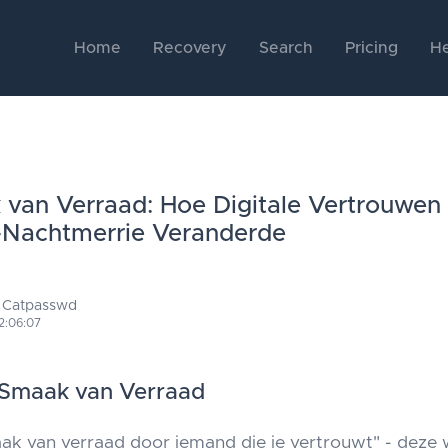
Home
Recovery
Search
Pricing
He
van Verraad: Hoe Digitale Vertrouwen 
-Nachtmerrie Veranderde
 Catpasswd
2:06:07
 Smaak van Verraad
ak van verraad door iemand die je vertrouwt" - deze