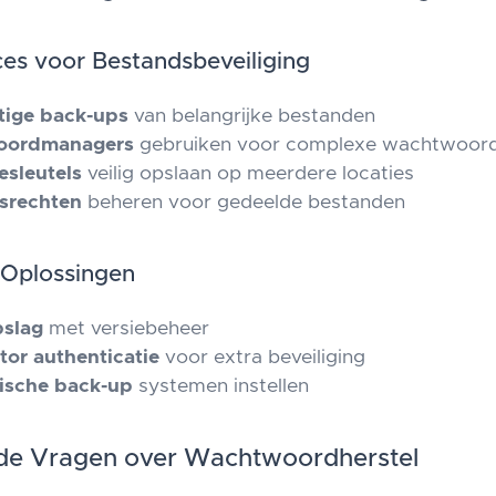
ces voor Bestandsbeveiliging
tige back-ups
van belangrijke bestanden
oordmanagers
gebruiken voor complexe wachtwoor
esleutels
veilig opslaan op meerdere locaties
srechten
beheren voor gedeelde bestanden
 Oplossingen
pslag
met versiebeheer
ctor authenticatie
voor extra beveiliging
ische back-up
systemen instellen
lde Vragen over Wachtwoordherstel