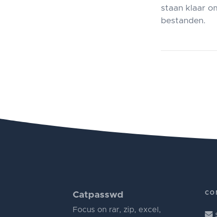
staan klaar om
bestanden.
CO
Catpasswd
Focus on rar, zip, excel,