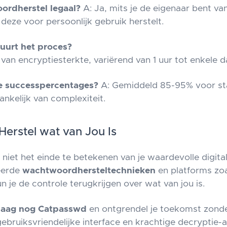
ordherstel legaal?
A: Ja, mits je de eigenaar bent va
deze voor persoonlijk gebruik herstelt.
uurt het proces?
 van encryptiesterkte, variërend van 1 uur tot enkele 
de successpercentages?
A: Gemiddeld 85-95% voor s
ankelijk van complexiteit.
Herstel wat van Jou Is
 niet het einde te betekenen van je waardevolle digita
eerde
wachtwoordhersteltechnieken
en platforms zo
 je de controle terugkrijgen over wat van jou is.
daag nog Catpasswd
en ontgrendel je toekomst zonde
gebruiksvriendelijke interface en krachtige decryptie-