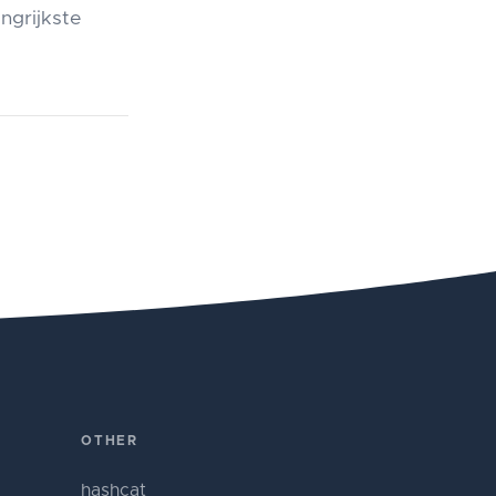
angrijkste
OTHER
hashcat