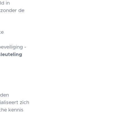
d in
 zonder de
ke
veiliging -
sleuteling
nden
aliseert zich
che kennis