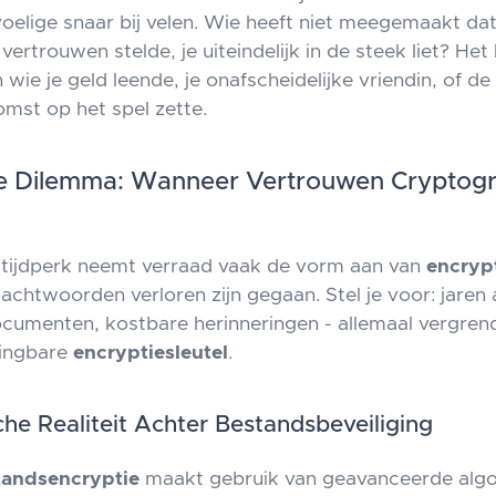
oelige snaar bij velen. Wie heeft niet meegemaakt da
e vertrouwen stelde, je uiteindelijk in de steek liet? Het
n wie je geld leende, je onafscheidelijke vriendin, of 
omst op het spel zette.
le Dilemma: Wanneer Vertrouwen Cryptogr
le tijdperk neemt verraad vaak de vorm aan van
encryp
chtwoorden verloren zijn gegaan. Stel je voor: jaren
ocumenten, kostbare herinneringen - allemaal vergren
ingbare
encryptiesleutel
.
he Realiteit Achter Bestandsbeveiliging
tandsencryptie
maakt gebruik van geavanceerde algo