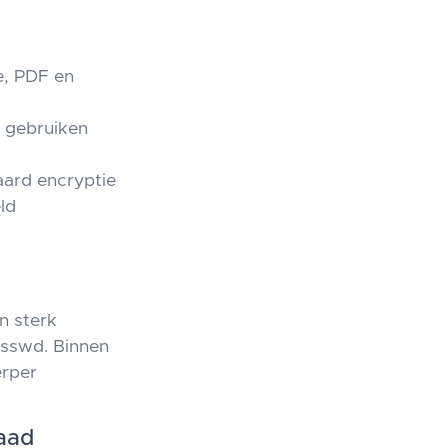
e, PDF en
 gebruiken
aard encryptie
ld
n sterk
asswd. Binnen
erper
aad