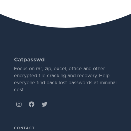
Catpasswd
Focus on rar, zip, excel, office and other
encrypted file cracking and recovery, Help
everyone find back lost passwords at minimal
cost.
CONTACT