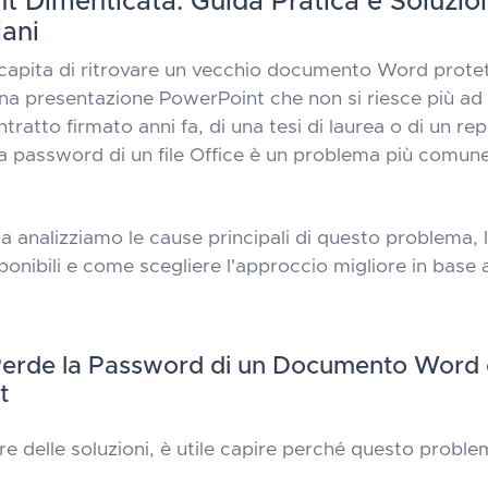
t Dimenticata: Guida Pratica e Soluzion
iani
capita di ritrovare un vecchio documento Word prote
a presentazione PowerPoint che non si riesce più ad 
ontratto firmato anni fa, di una tesi di laurea o di un re
la password di un file Office è un problema più comune
a analizziamo le cause principali di questo problema, l
onibili e come scegliere l'approccio migliore in base a
Perde la Password di un Documento Word
t
re delle soluzioni, è utile capire perché questo proble