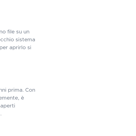
o file su un
ecchio sistema
er aprirlo si
nni prima. Con
temente, è
aperti
.