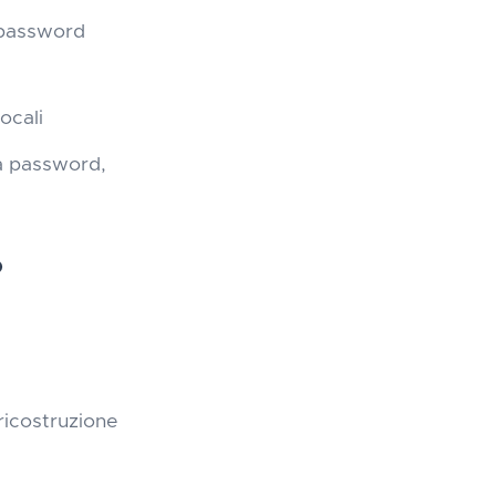
a password
ocali
la password,
o
 ricostruzione