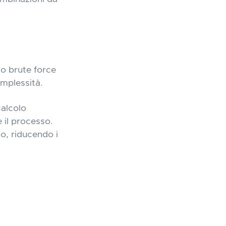
cco brute force
mplessità.
calcolo
il processo.
o, riducendo i