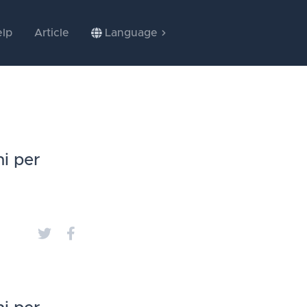
lp
Article
Language
i per