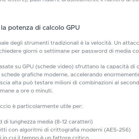
e la potenza di calcolo GPU
cipale degli strumenti tradizionali è la velocità. Un atta
chiedere giorni o settimane per password di media co
basate su GPU (schede video) sfruttano la capacità di 
le schede grafiche moderne, accelerando enormemente 
cia alta può testare milioni di combinazioni al second
imane a ore o minuti.
cio è particolarmente utile per:
 di lunghezza media (8-12 caratteri)
etti con algoritmi di crittografia moderni (AES-256)
i in cui il tempo è un fattore critico