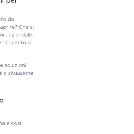
i per
tto da
aprire? Che si
port aziendale,
 di quanto si
e soluzioni
lla situazione
 o
ma è così