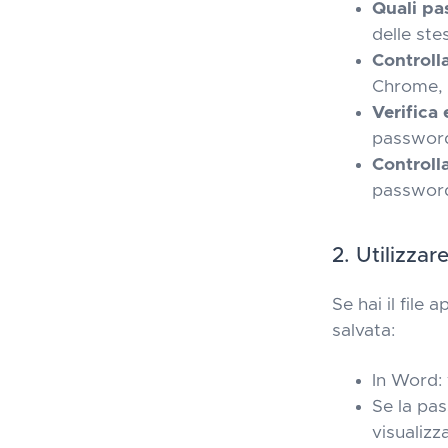
Quali pa
delle st
Controll
Chrome, F
Verifica
password
Controll
passwor
2. Utilizza
Se hai il file
salvata:
In Word: 
Se la pas
visualizz