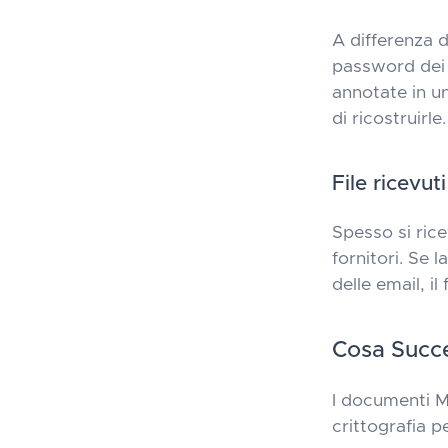
A differenza d
password dei 
annotate in un
di ricostruirle.
File ricevuti
Spesso si ric
fornitori. Se
delle email, il 
Cosa Succe
I documenti Mi
crittografia 