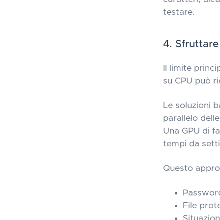
testare.
4. Sfruttar
Il limite prin
su CPU può ri
Le soluzioni 
parallelo del
Una GPU di fas
tempi da sett
Questo approc
Password
File prot
Situazion