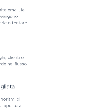
ite email, le
n vengono
arle o tentare
i, clienti o
de nel flusso
gliata
goritmi di
i apertura: