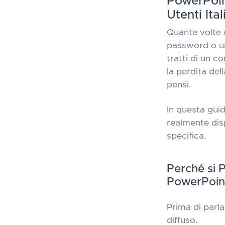
PowerPoin
Utenti Ital
Quante volte 
password o un
tratti di un c
la perdita del
pensi.
In questa guid
realmente disp
specifica.
Perché si 
PowerPoin
Prima di parla
diffuso.