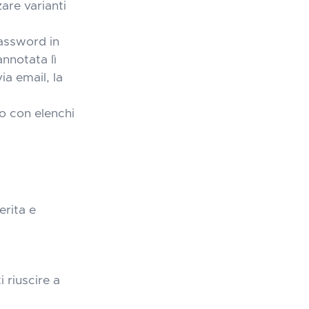
are varianti
password in
nnotata lì
via email, la
sto con elenchi
erita e
 riuscire a