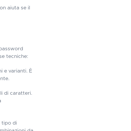
n aiuta se il
o password
se tecniche:
 e varianti. È
nte.
 di caratteri.
a
tipo di
ombinazioni da