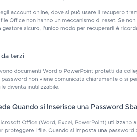
egli account online, dove si può usare il recupero tram
file Office non hanno un meccanismo di reset. Se no
 gestore sicuro, l'unico modo per recuperarli è ricord
 da terzi
evono documenti Word o PowerPoint protetti da collegh
 la password non viene comunicata chiaramente o si per
file diventa inutilizzabile.
de Quando si Inserisce una Password Sba
crosoft Office (Word, Excel, PowerPoint) utilizzano al
per proteggere i file. Quando si imposta una password d