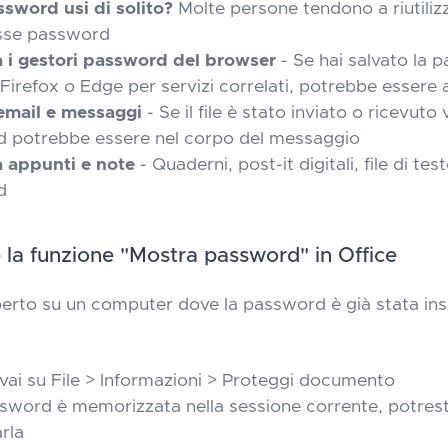
ssword usi di solito?
Molte persone tendono a riutilizz
esse password
a i gestori password del browser
- Se hai salvato la 
irefox o Edge per servizi correlati, potrebbe essere a
 email e messaggi
- Se il file è stato inviato o ricevuto 
 potrebbe essere nel corpo del messaggio
a appunti e note
- Quaderni, post-it digitali, file di te
d
re la funzione "Mostra password" in Office
 aperto su un computer dove la password è già stata ins
vai su File > Informazioni > Proteggi documento
sword è memorizzata nella sessione corrente, potresti
arla