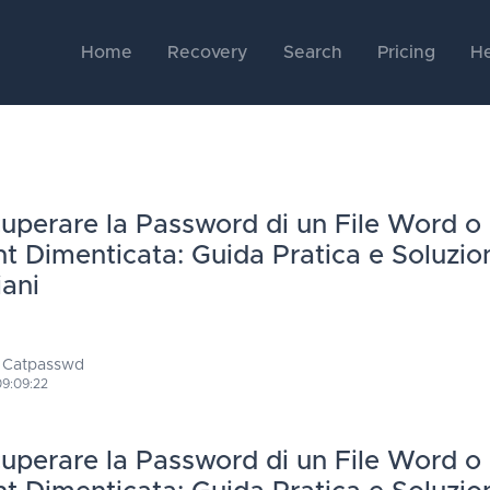
Home
Recovery
Search
Pricing
He
perare la Password di un File Word o
t Dimenticata: Guida Pratica e Soluzion
iani
 Catpasswd
09:09:22
perare la Password di un File Word o