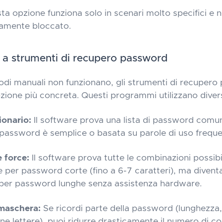
ta opzione funziona solo in scenari molto specifici e no
tamente bloccato.
e a strumenti di recupero password
di manuali non funzionano, gli strumenti di recuper
pzione più concreta. Questi programmi utilizzano diver
ionario:
Il software prova una lista di password comuni
a password è semplice o basata su parole di uso freque
 force:
Il software prova tutte le combinazioni possibili
 per password corte (fino a 6-7 caratteri), ma divent
 per password lunghe senza assistenza hardware.
maschera:
Se ricordi parte della password (lunghezza, 
une lettere), puoi ridurre drasticamente il numero di c