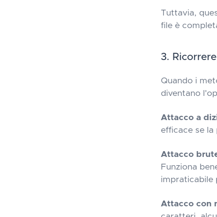
Tuttavia, ques
file è comple
3. Ricorrer
Quando i meto
diventano l'o
Attacco a diz
efficace se l
Attacco brute
Funziona bene
impraticabile
Attacco con 
caratteri, alc