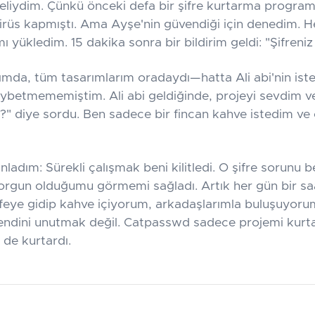
heliydim. Çünkü önceki defa bir şifre kurtarma program
virüs kapmıştı. Ama Ayşe'nin güvendiği için denedim. H
 yükledim. 15 dakika sonra bir bildirim geldi: "Şifreniz
ımda, tüm tasarımlarım oradaydı—hatta Ali abi'nin iste
aybetmememiştim. Ali abi geldiğinde, projeyi sevdim ve
?" diye sordu. Ben sadece bir fincan kahve istedim ve 
ladım: Sürekli çalışmak beni kilitledi. O şifre sorunu 
orgun olduğumu görmemi sağladı. Artık her gün bir sa
feye gidip kahve içiyorum, arkadaşlarımla buluşuyorum
ndini unutmak değil. Catpasswd sadece projemi kurta
de kurtardı.