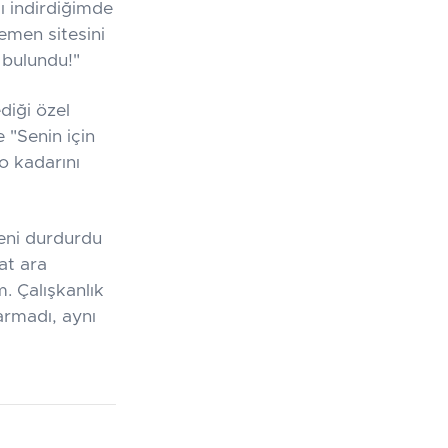
ı indirdiğimde
emen sitesini
 bulundu!"
diği özel
 "Senin için
o kadarını
beni durdurdu
at ara
. Çalışkanlık
rmadı, aynı