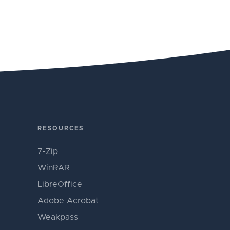
RESOURCES
7-Zip
WinRAR
LibreOffice
Adobe Acrobat
Weakpass