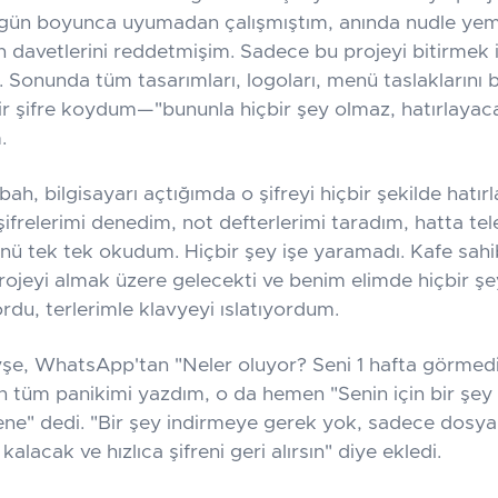
gün boyunca uyumadan çalışmıştım, anında nudle yem
 davetlerini reddetmişim. Sadece bu projeyi bitirmek i
 Sonunda tüm tasarımları, logoları, menü taslaklarını 
ir şifre koydum—"bununla hiçbir şey olmaz, hatırlayac
.
ah, bilgisayarı açtığımda o şifreyi hiçbir şekilde hatı
şifrelerimi denedim, not defterlerimi taradım, hatta t
ü tek tek okudum. Hiçbir şey işe yaramadı. Kafe sahibi
rojeyi almak üzere gelecekti ve benim elimde hiçbir şe
du, terlerimle klavyeyi ıslatıyordum.
e, WhatsApp'tan "Neler oluyor? Seni 1 hafta görmed
n tüm panikimi yazdım, o da hemen "Senin için bir şey 
e" dedi. "Bir şey indirmeye gerek yok, sadece dosyan
 kalacak ve hızlıca şifreni geri alırsın" diye ekledi.