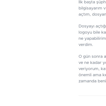
İlk başta şüp
bilgisayarım 
açtım, dosyamı
Dosyayı açtığ
logoyu bile k
ne yapabilirim
verdim.
O gün sonra an
ve ne kadar y
veriyorum, ka
önemli ama ke
zamanda beni 