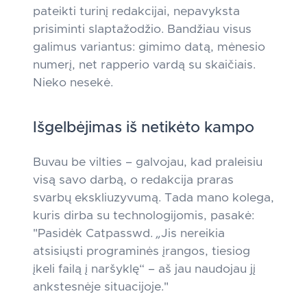
pateikti turinį redakcijai, nepavyksta
prisiminti slaptažodžio. Bandžiau visus
galimus variantus: gimimo datą, mėnesio
numerį, net rapperio vardą su skaičiais.
Nieko nesekė.
Išgelbėjimas iš netikėto kampo
Buvau be vilties – galvojau, kad praleisiu
visą savo darbą, o redakcija praras
svarbų ekskliuzyvumą. Tada mano kolega,
kuris dirba su technologijomis, pasakė:
"Pasidėk Catpasswd.
„Jis nereikia
atsisiųsti programinės įrangos, tiesiog
įkeli failą į naršyklę“
– aš jau naudojau jį
ankstesnėje situacijoje."