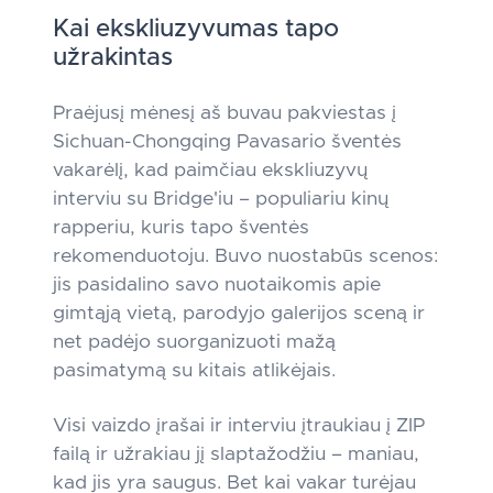
Kai ekskliuzyvumas tapo
užrakintas
Praėjusį mėnesį aš buvau pakviestas į
Sichuan-Chongqing Pavasario šventės
vakarėlį, kad paimčiau ekskliuzyvų
interviu su Bridge'iu – populiariu kinų
rapperiu, kuris tapo šventės
rekomenduotoju. Buvo nuostabūs scenos:
jis pasidalino savo nuotaikomis apie
gimtąją vietą, parodyjo galerijos sceną ir
net padėjo suorganizuoti mažą
pasimatymą su kitais atlikėjais.
Visi vaizdo įrašai ir interviu įtraukiau į ZIP
failą ir užrakiau jį slaptažodžiu – maniau,
kad jis yra saugus. Bet kai vakar turėjau