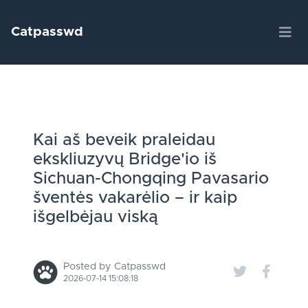
Catpasswd
Kai aš beveik praleidau
ekskliuzyvų Bridge'io iš
Sichuan-Chongqing Pavasario
šventės vakarėlio – ir kaip
išgelbėjau viską
Posted by Catpasswd
2026-07-14 15:08:18