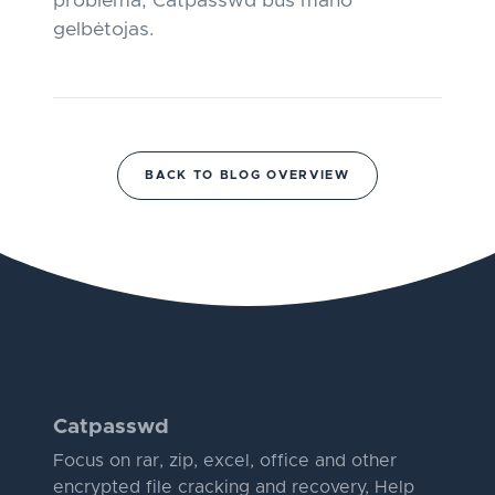
problema, Catpasswd bus mano
gelbėtojas.
BACK TO BLOG OVERVIEW
Catpasswd
Focus on rar, zip, excel, office and other
encrypted file cracking and recovery, Help