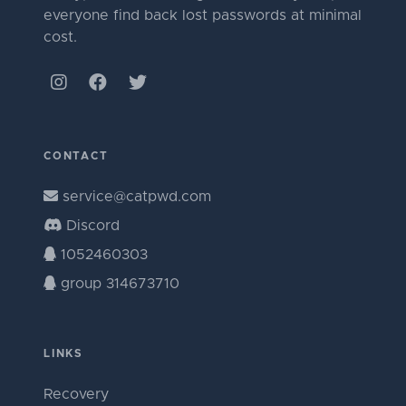
everyone find back lost passwords at minimal
cost.
CONTACT
service@catpwd.com
Discord
1052460303
group 314673710
LINKS
Recovery