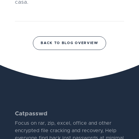
casa.
BACK TO BLOG OVERVIEW
Catpasswd
Focus on rar, zip, excel, office and other
encrypted file cracking and recovery, Help
everyone find back lost passwords at minimal