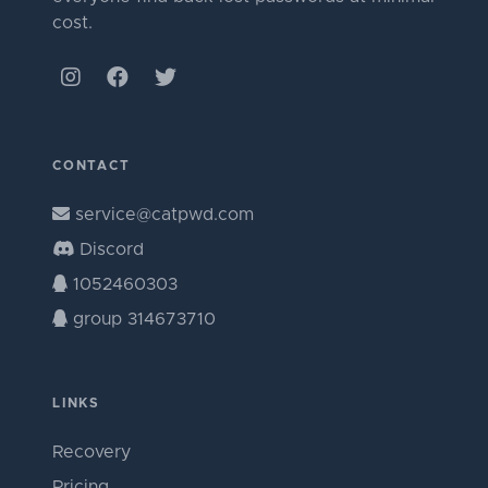
cost.
CONTACT
service@catpwd.com
Discord
1052460303
group 314673710
LINKS
Recovery
Pricing