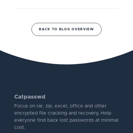
BACK TO BLOG OVERVIEW
Catpasswd
Focus on rar, zip, excel, office and other
encrypted file cracking and recovery, Help
everyone find back lost passwords at minimal
cost.