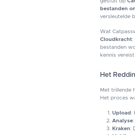
gestuit op
Ca
bestanden o
versleutelde 
Wat Catpassw
Cloudkracht
:
bestanden wo
kennis vereist
Het Reddi
Met trillende
Het proces w
Upload
:
Analyse
Kraken
: