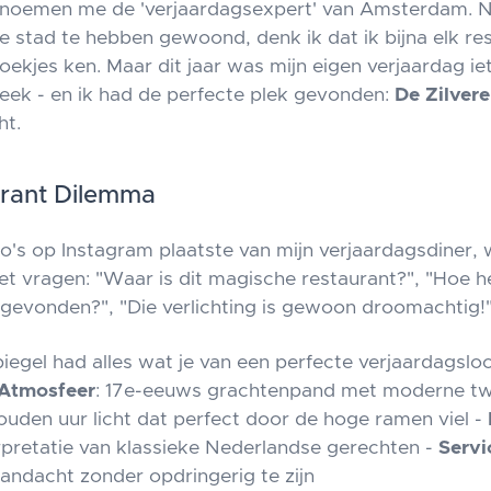
 noemen me de 'verjaardagsexpert' van Amsterdam. Na 
e stad te hebben gewoond, denk ik dat ik bijna elk re
oekjes ken. Maar dit jaar was mijn eigen verjaardag ie
keek - en ik had de perfecte plek gevonden:
De Zilvere
ht.
urant Dilemma
to's op Instagram plaatste van mijn verjaardagsdiner, 
et vragen:
"Waar is dit magische restaurant?"
,
"Hoe he
k gevonden?"
,
"Die verlichting is gewoon droomachtig!
piegel had alles wat je van een perfecte verjaardagslo
Atmosfeer
: 17e-eeuws grachtenpand met moderne twi
ouden uur licht dat perfect door de hoge ramen viel -
pretatie van klassieke Nederlandse gerechten -
Servi
aandacht zonder opdringerig te zijn