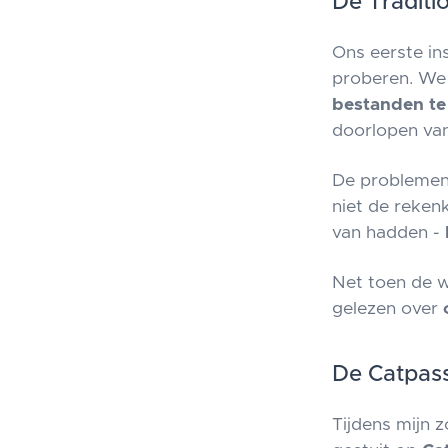
De Traditi
Ons eerste in
proberen. We 
bestanden te
doorlopen van
De problemen 
niet de reken
van hadden -
Net toen de w
gelezen over
De Catpas
Tijdens mijn 