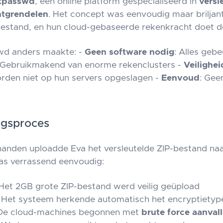
tpasswd
, een online platform gespecialiseerd in
versl
ntgrendelen
. Het concept was eenvoudig maar briljant
bestand, en hun cloud-gebaseerde rekenkracht doet de
d anders maakte: -
Geen software nodig
: Alles gebe
 Gebruikmakend van enorme rekenclusters -
Veilighei
rden niet op hun servers opgeslagen -
Eenvoud
: Gee
ngsproces
 handen uploadde Eva het versleutelde ZIP-bestand n
as verrassend eenvoudig:
 Het 2GB grote ZIP-bestand werd veilig geüpload
: Het systeem herkende automatisch het encryptietyp
 De cloud-machines begonnen met
brute force aanval