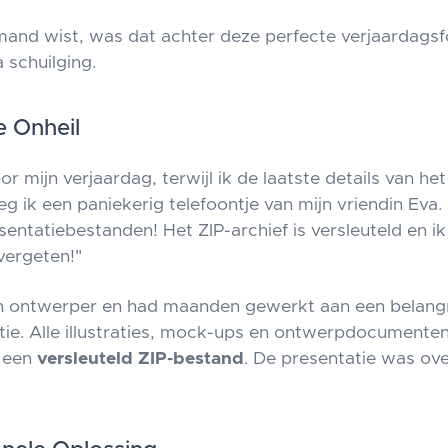
and wist, was dat achter deze perfecte verjaardagsf
 schuilging.
e Onheil
r mijn verjaardag, terwijl ik de laatste details van he
g ik een paniekerig telefoontje van mijn vriendin Eva.
esentatiebestanden! Het ZIP-archief is versleuteld en i
ergeten!"
ch ontwerper en had maanden gewerkt aan een belangr
tie. Alle illustraties, mock-ups en ontwerpdocumenten 
n een
versleuteld ZIP-bestand
. De presentatie was ove