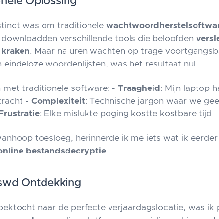
onele Oplossing
stinct was om traditionele
wachtwoordherstelsoftwa
downloadden verschillende tools die beloofden
versl
 kraken
. Maar na uren wachten op trage voortgangsb
 eindeloze woordenlijsten, was het resultaat nul.
met traditionele software: -
Traagheid
: Mijn laptop
kracht -
Complexiteit
: Technische jargon waar we gee
Frustratie
: Elke mislukte poging kostte kostbare tijd
anhoop toesloeg, herinnerde ik me iets wat ik eerde
online bestandsdecryptie
.
swd Ontdekking
zoektocht naar de perfecte verjaardagslocatie, was ik