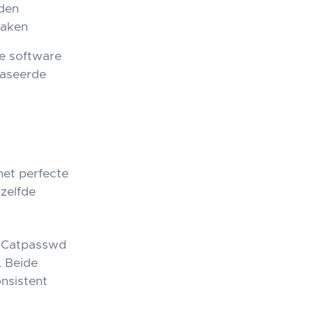
nden
maken
le software
baseerde
het perfecte
tzelfde
. Catpasswd
. Beide
onsistent