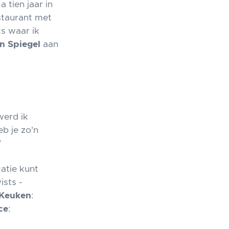
tien jaar in
staurant met
ts waar ik
n Spiegel
aan
werd ik
b je zo'n
"
catie kunt
sts -
Keuken
:
ce
: