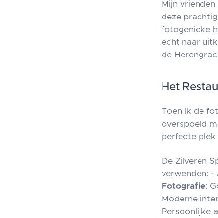
Mijn vrienden
deze prachtig
fotogenieke h
echt naar uit
de Herengrac
Het Resta
Toen ik de fo
overspoeld m
perfecte ple
De Zilveren S
verwenden: -
Fotografie
: G
Moderne inter
Persoonlijke 