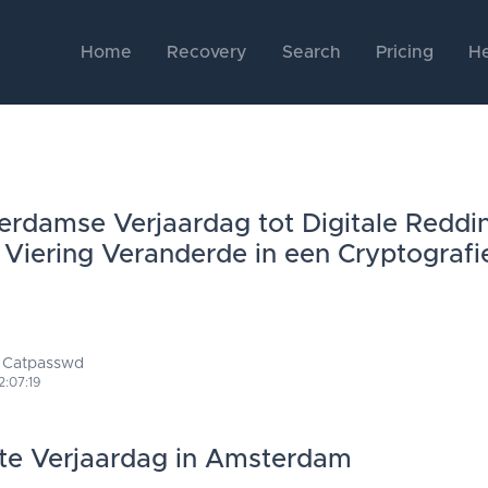
Home
Recovery
Search
Pricing
He
rdamse Verjaardag tot Digitale Reddi
 Viering Veranderde in een Cryptografi
 Catpasswd
2:07:19
te Verjaardag in Amsterdam