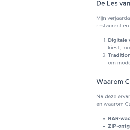
De Les van
Mijn verjaard
restaurant en 
Digitale 
kiest, mo
Traditio
om mode
Waarom C
Na deze ervar
en waarom Cat
RAR-wac
ZIP-ontg