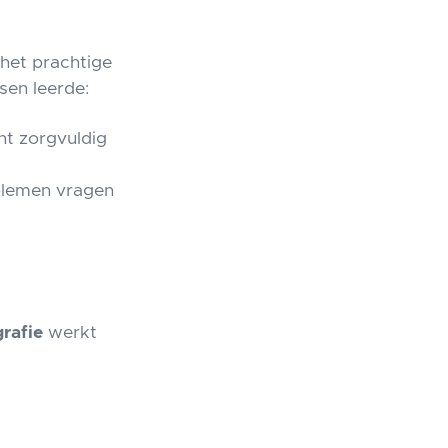
 het prachtige
sen leerde:
ant zorgvuldig
blemen vragen
rafie
werkt