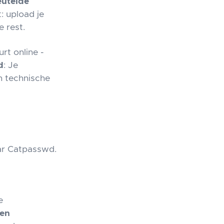
eutelde
: upload je
 rest.
urt online -
d
: Je
n technische
aar Catpasswd.
e
len