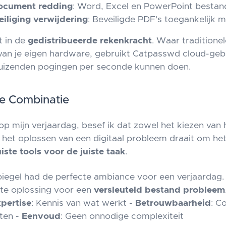
document redding
: Word, Excel en PowerPoint besta
iliging verwijdering
: Beveiligde PDF's toegankelijk 
t in de
gedistribueerde rekenkracht
. Waar traditione
s van je eigen hardware, gebruikt Catpasswd cloud-ge
duizenden pogingen per seconde kunnen doen.
e Combinatie
op mijn verjaardag, besef ik dat zowel het kiezen van 
s het oplossen van een digitaal probleem draait om he
uiste tools voor de juiste taak
.
piegel had de perfecte ambiance voor een verjaardag
te oplossing voor een
versleuteld bestand probleem
pertise
: Kennis van wat werkt -
Betrouwbaarheid
: C
ten -
Eenvoud
: Geen onnodige complexiteit