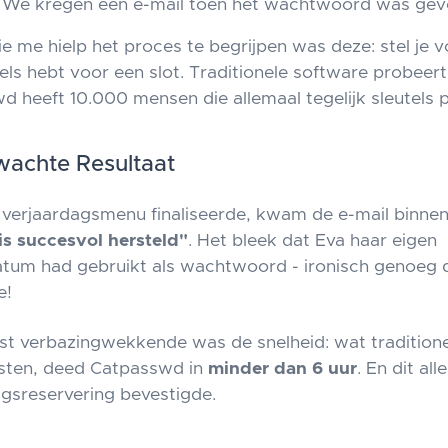
: We kregen een e-mail toen het wachtwoord was ge
e me hielp het proces te begrijpen was deze: stel je v
els hebt voor een slot. Traditionele software probeer
d heeft 10.000 mensen die allemaal tegelijk sleutels 
wachte Resultaat
jn verjaardagsmenu finaliseerde, kwam de e-mail binne
s succesvol hersteld"
. Het bleek dat Eva haar eigen
tum had gebruikt als wachtwoord - ironisch genoeg 
e!
t verbazingwekkende was de snelheid: wat tradition
sten, deed Catpasswd in
minder dan 6 uur
. En dit all
agsreservering bevestigde.