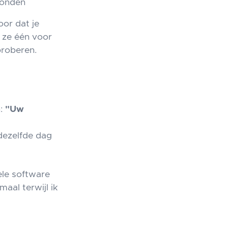
vonden
oor dat je
t ze één voor
proberen.
n:
"Uw
dezelfde dag
ele software
emaal terwijl ik