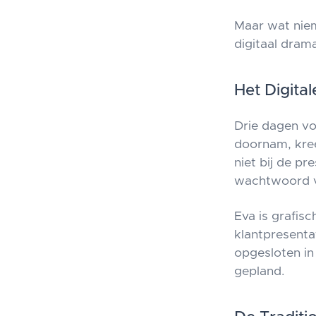
Maar wat niem
digitaal drama
Het Digital
Drie dagen voo
doornam, kree
niet bij de pr
wachtwoord v
Eva is grafis
klantpresenta
opgesloten i
gepland.