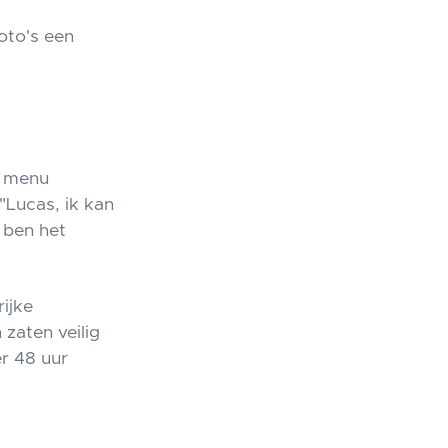
oto's een
t menu
"Lucas, ik kan
k ben het
ijke
zaten veilig
r 48 uur