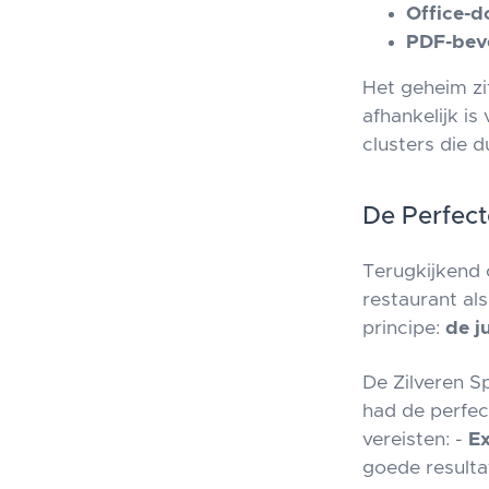
Office-
PDF-beve
Het geheim zi
afhankelijk i
clusters die 
De Perfect
Terugkijkend 
restaurant al
principe:
de j
De Zilveren S
had de perfec
vereisten: -
Ex
goede resulta