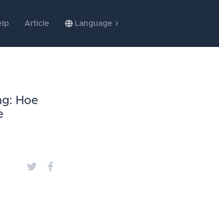
lp
Article
Language
ng: Hoe
e