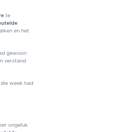
re
te
eutelde
alken en het
 had gewoon
n verstand
r die week had
 per ongeluk