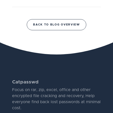
BACK TO BLOG OVERVIEW
Catpasswd
Focus on rar, zip, excel, office and other
encrypted file cracking and recovery, Help
everyone find back lost passwords at minimal
cost.