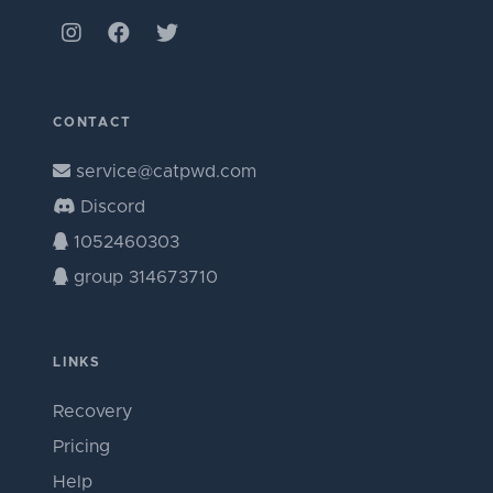
CONTACT
service@catpwd.com
Discord
1052460303
group 314673710
LINKS
Recovery
Pricing
Help